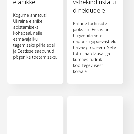
elanikke
vähekindlustatu
d neidudele
Kogume annetusi
Ukraina elanike
Paljude tüdrukute
abistamiseks
jaoks siin Eestis on
kohapeal, neile
hügieenitarvete
esmavajaliku
nappus igapäevast elu
tagamiseks piirialadel
halvav probleem. Selle
ja Eestisse saabunud
tõttu jääb lausa iga
põgenike toetamiseks.
kümnes tüdruk
koolitegevusest
kõrvale.