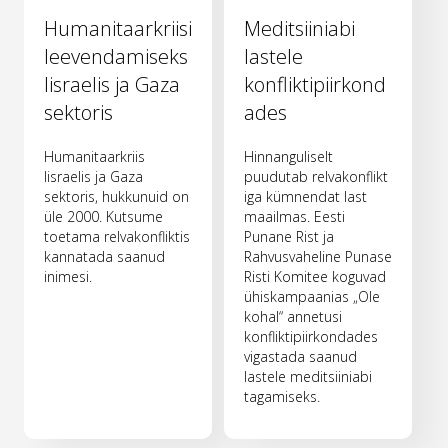
Humanitaarkriisi
Meditsiiniabi
leevendamiseks
lastele
Iisraelis ja Gaza
konfliktipiirkond
sektoris
ades
Humanitaarkriis
Hinnanguliselt
Iisraelis ja Gaza
puudutab relvakonflikt
sektoris, hukkunuid on
iga kümnendat last
üle 2000. Kutsume
maailmas. Eesti
toetama relvakonfliktis
Punane Rist ja
kannatada saanud
Rahvusvaheline Punase
inimesi.
Risti Komitee koguvad
ühiskampaanias „Ole
kohal“ annetusi
konfliktipiirkondades
vigastada saanud
lastele meditsiiniabi
tagamiseks.