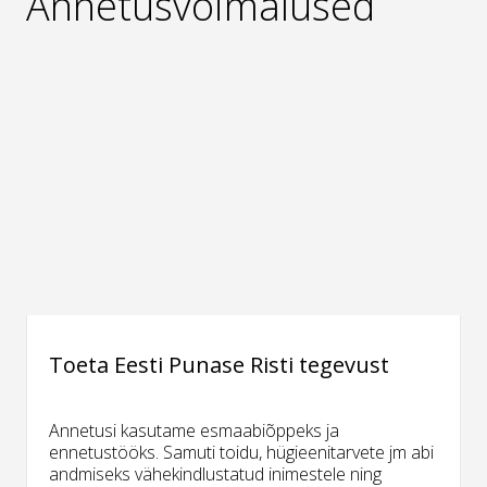
Annetusvõimalused
Toeta Eesti Punase Risti tegevust
Annetusi kasutame esmaabiõppeks ja
ennetustööks. Samuti toidu, hügieenitarvete jm abi
andmiseks vähekindlustatud inimestele ning