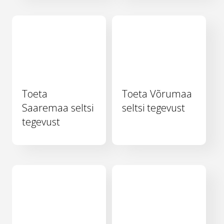
Toeta
Toeta Võrumaa
Saaremaa seltsi
seltsi tegevust
tegevust