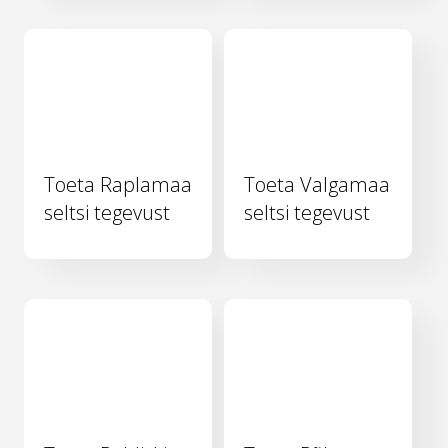
Toeta Raplamaa
Toeta Valgamaa
seltsi tegevust
seltsi tegevust