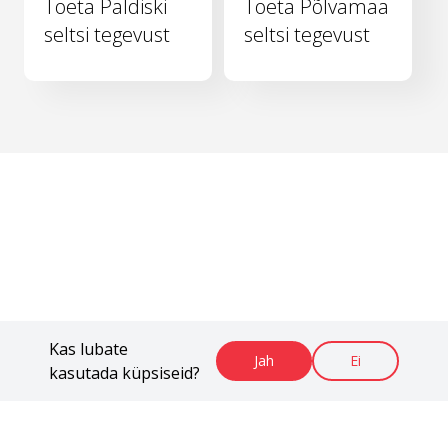
Toeta Paldiski
Toeta Põlvamaa
seltsi tegevust
seltsi tegevust
Kas lubate
Jah
Ei
kasutada küpsiseid?