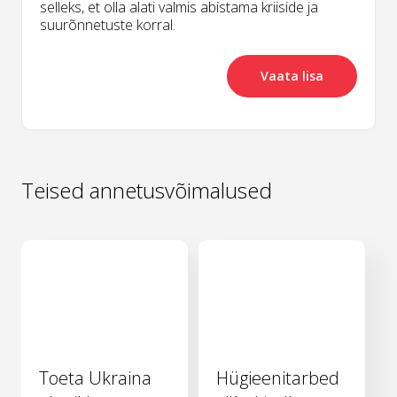
selleks, et olla alati valmis abistama kriiside ja
suurõnnetuste korral.
Vaata lisa
Teised annetusvõimalused
Toeta Ukraina
Hügieenitarbed