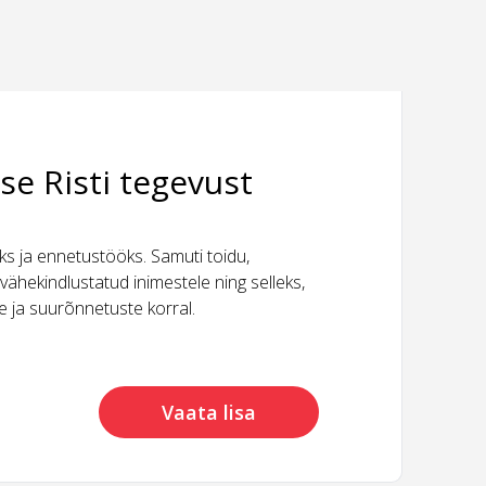
se Risti tegevust
 ja ennetustööks. Samuti toidu,
vähekindlustatud inimestele ning selleks,
ide ja suurõnnetuste korral.
Vaata lisa