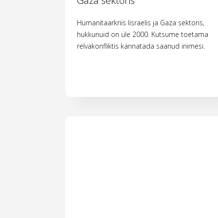
Gaza sektoris
Humanitaarkriis Iisraelis ja Gaza sektoris,
hukkunuid on üle 2000. Kutsume toetama
relvakonfliktis kannatada saanud inimesi.