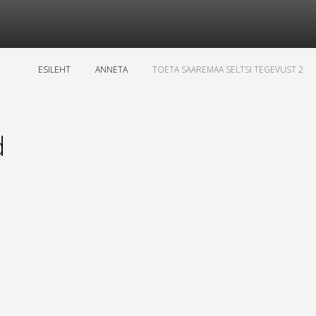
ESILEHT
ANNETA
TOETA SAAREMAA SELTSI TEGEVUST 2
d