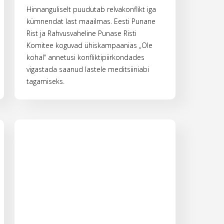
Hinnanguliselt puudutab relvakonflikt iga
kümnendat last maailmas. Eesti Punane
Rist ja Rahvusvaheline Punase Risti
Komitee koguvad ühiskampaanias „Ole
kohal“ annetusi konfliktipiirkondades
vigastada saanud lastele meditsiiniabi
tagamiseks.