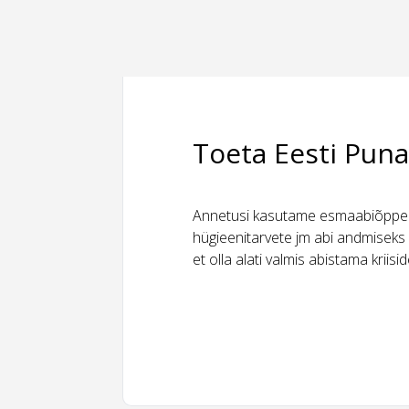
Toeta Eesti Puna
Annetusi kasutame esmaabiõppeks
hügieenitarvete jm abi andmiseks 
et olla alati valmis abistama kriis