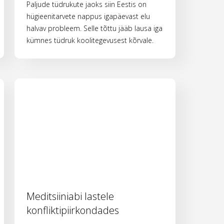
Paljude tüdrukute jaoks siin Eestis on
hügieenitarvete nappus igapäevast elu
halvav probleem. Selle tõttu jääb lausa iga
kümnes tüdruk koolitegevusest kõrvale.
Meditsiiniabi lastele
konfliktipiirkondades