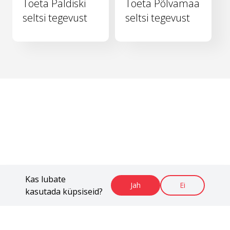
Toeta Paldiski
Toeta Põlvamaa
seltsi tegevust
seltsi tegevust
Kas lubate
Jah
Ei
kasutada küpsiseid?