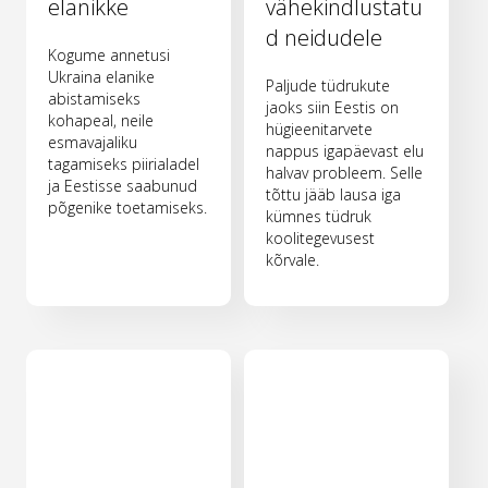
elanikke
vähekindlustatu
d neidudele
Kogume annetusi
Ukraina elanike
Paljude tüdrukute
abistamiseks
jaoks siin Eestis on
kohapeal, neile
hügieenitarvete
esmavajaliku
nappus igapäevast elu
tagamiseks piirialadel
halvav probleem. Selle
ja Eestisse saabunud
tõttu jääb lausa iga
põgenike toetamiseks.
kümnes tüdruk
koolitegevusest
kõrvale.