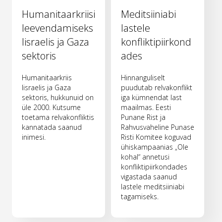
Humanitaarkriisi
Meditsiiniabi
leevendamiseks
lastele
Iisraelis ja Gaza
konfliktipiirkond
sektoris
ades
Humanitaarkriis
Hinnanguliselt
Iisraelis ja Gaza
puudutab relvakonflikt
sektoris, hukkunuid on
iga kümnendat last
üle 2000. Kutsume
maailmas. Eesti
toetama relvakonfliktis
Punane Rist ja
kannatada saanud
Rahvusvaheline Punase
inimesi.
Risti Komitee koguvad
ühiskampaanias „Ole
kohal“ annetusi
konfliktipiirkondades
vigastada saanud
lastele meditsiiniabi
tagamiseks.