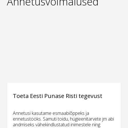
Annetusvõimalused
Toeta Eesti Punase Risti tegevust
Annetusi kasutame esmaabiõppeks ja
ennetustööks. Samuti toidu, hügieenitarvete jm abi
andmiseks vähekindlustatud inimestele ning