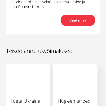
selleks, et olla alati valmis abistama kriiside ja
suurõnnetuste korral.
Vaata lisa
Teised annetusvõimalused
Toeta Ukraina
Hügieenitarbed