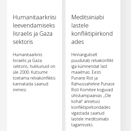
Humanitaarkriisi
Meditsiiniabi
leevendamiseks
lastele
Iisraelis ja Gaza
konfliktipiirkond
sektoris
ades
Humanitaarkriis
Hinnanguliselt
Iisraelis ja Gaza
puudutab relvakonflikt
sektoris, hukkunuid on
iga kümnendat last
üle 2000. Kutsume
maailmas. Eesti
toetama relvakonfliktis
Punane Rist ja
kannatada saanud
Rahvusvaheline Punase
inimesi.
Risti Komitee koguvad
ühiskampaanias „Ole
kohal“ annetusi
konfliktipiirkondades
vigastada saanud
lastele meditsiiniabi
tagamiseks.