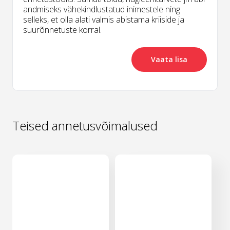
andmiseks vähekindlustatud inimestele ning
selleks, et olla alati valmis abistama kriiside ja
suurõnnetuste korral.
Vaata lisa
Teised annetusvõimalused