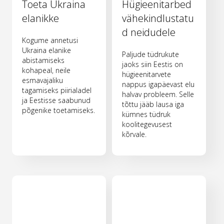
Toeta Ukraina
Hügieenitarbed
elanikke
vähekindlustatu
d neidudele
Kogume annetusi
Ukraina elanike
Paljude tüdrukute
abistamiseks
jaoks siin Eestis on
kohapeal, neile
hügieenitarvete
esmavajaliku
nappus igapäevast elu
tagamiseks piirialadel
halvav probleem. Selle
ja Eestisse saabunud
tõttu jääb lausa iga
põgenike toetamiseks.
kümnes tüdruk
koolitegevusest
kõrvale.