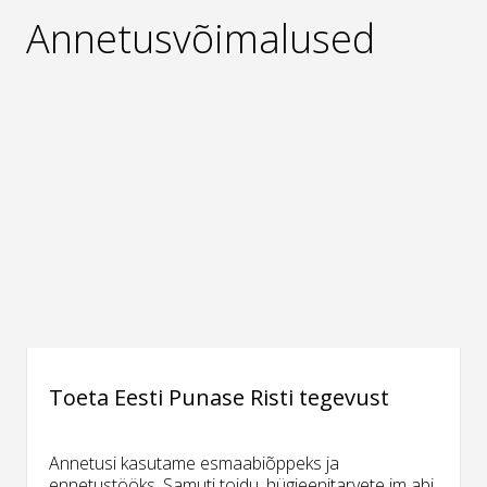
Annetusvõimalused
Toeta Eesti Punase Risti tegevust
Annetusi kasutame esmaabiõppeks ja
ennetustööks. Samuti toidu, hügieenitarvete jm abi