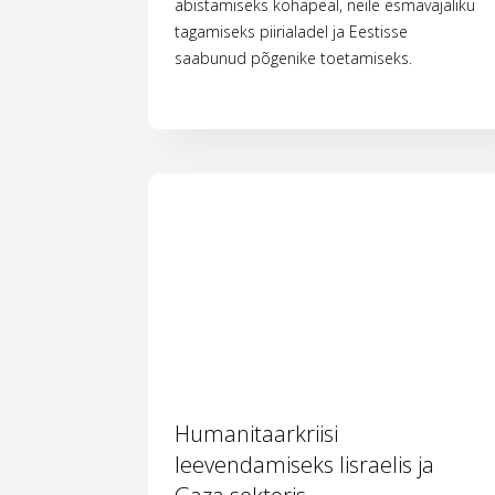
abistamiseks kohapeal, neile esmavajaliku
tagamiseks piirialadel ja Eestisse
saabunud põgenike toetamiseks.
Humanitaarkriisi
leevendamiseks Iisraelis ja