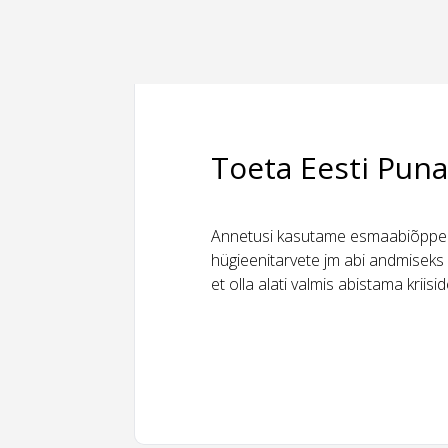
Toeta Eesti Puna
Annetusi kasutame esmaabiõppeks
hügieenitarvete jm abi andmiseks 
et olla alati valmis abistama kriis