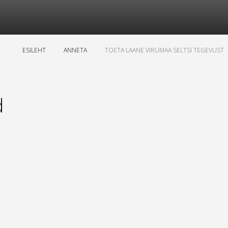
ESILEHT
ANNETA
TOETA LAANE VIRUMAA SELTSI TEGEVUST
d