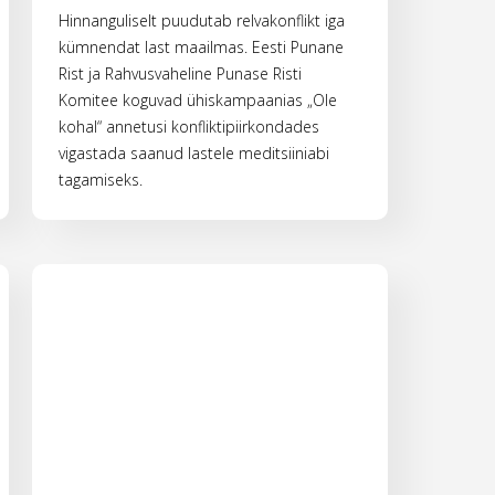
Hinnanguliselt puudutab relvakonflikt iga
kümnendat last maailmas. Eesti Punane
Rist ja Rahvusvaheline Punase Risti
Komitee koguvad ühiskampaanias „Ole
kohal“ annetusi konfliktipiirkondades
vigastada saanud lastele meditsiiniabi
tagamiseks.