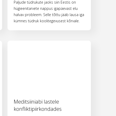
Paljude tüdrukute jaoks siin Eestis on
hügieenitarvete nappus igapäevast elu
halvav probleem. Selle tõttu jääb lausa iga
kümnes tüdruk koolitegevusest kõrvale.
Meditsiiniabi lastele
konfliktipiirkondades