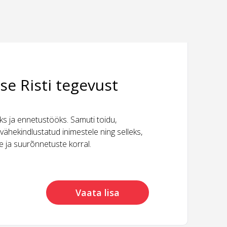
se Risti tegevust
 ja ennetustööks. Samuti toidu,
vähekindlustatud inimestele ning selleks,
ide ja suurõnnetuste korral.
Vaata lisa