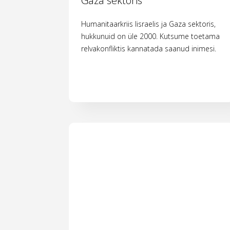
Gaza sektoris
Humanitaarkriis Iisraelis ja Gaza sektoris,
hukkunuid on üle 2000. Kutsume toetama
relvakonfliktis kannatada saanud inimesi.