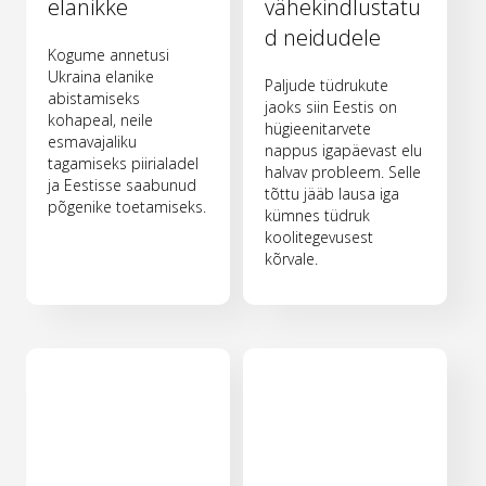
elanikke
vähekindlustatu
d neidudele
Kogume annetusi
Ukraina elanike
Paljude tüdrukute
abistamiseks
jaoks siin Eestis on
kohapeal, neile
hügieenitarvete
esmavajaliku
nappus igapäevast elu
tagamiseks piirialadel
halvav probleem. Selle
ja Eestisse saabunud
tõttu jääb lausa iga
põgenike toetamiseks.
kümnes tüdruk
koolitegevusest
kõrvale.