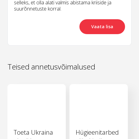
selleks, et olla alati valmis abistama kriiside ja
suurõnnetuste korral.
Vaata lisa
Teised annetusvõimalused
Toeta Ukraina
Hügieenitarbed