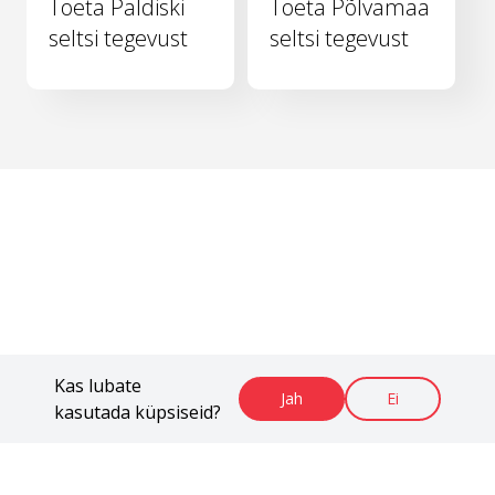
Toeta Paldiski
Toeta Põlvamaa
seltsi tegevust
seltsi tegevust
Kas lubate
Jah
Ei
kasutada küpsiseid?