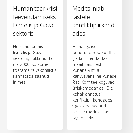
Humanitaarkriisi
Meditsiiniabi
leevendamiseks
lastele
Iisraelis ja Gaza
konfliktipiirkond
sektoris
ades
Humanitaarkriis
Hinnanguliselt
Iisraelis ja Gaza
puudutab relvakonflikt
sektoris, hukkunuid on
iga kümnendat last
üle 2000. Kutsume
maailmas. Eesti
toetama relvakonfliktis
Punane Rist ja
kannatada saanud
Rahvusvaheline Punase
inimesi.
Risti Komitee koguvad
ühiskampaanias „Ole
kohal“ annetusi
konfliktipiirkondades
vigastada saanud
lastele meditsiiniabi
tagamiseks.