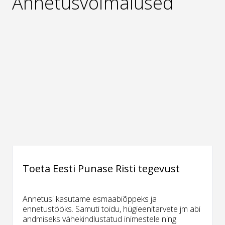
Annetusvõimalused
Toeta Eesti Punase Risti tegevust
Annetusi kasutame esmaabiõppeks ja
ennetustööks. Samuti toidu, hügieenitarvete jm abi
andmiseks vähekindlustatud inimestele ning