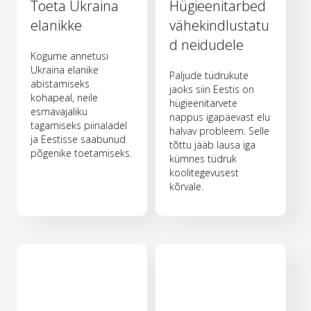
Toeta Ukraina
Hügieenitarbed
elanikke
vähekindlustatu
d neidudele
Kogume annetusi
Ukraina elanike
Paljude tüdrukute
abistamiseks
jaoks siin Eestis on
kohapeal, neile
hügieenitarvete
esmavajaliku
nappus igapäevast elu
tagamiseks piirialadel
halvav probleem. Selle
ja Eestisse saabunud
tõttu jääb lausa iga
põgenike toetamiseks.
kümnes tüdruk
koolitegevusest
kõrvale.