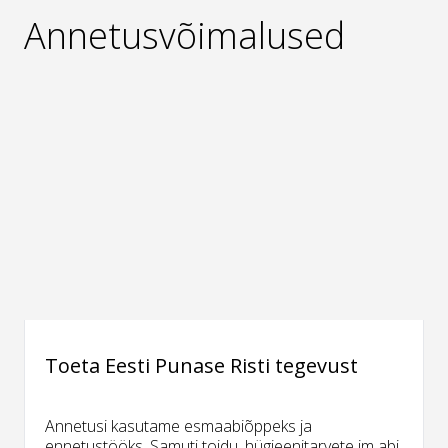
Annetusvõimalused
Toeta Eesti Punase Risti tegevust
Annetusi kasutame esmaabiõppeks ja
ennetustööks. Samuti toidu, hügieenitarvete jm abi