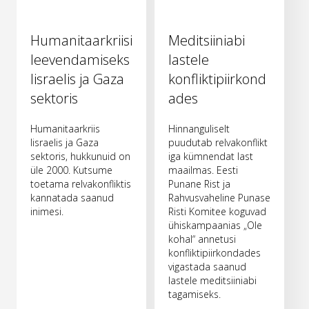
Humanitaarkriisi
Meditsiiniabi
leevendamiseks
lastele
Iisraelis ja Gaza
konfliktipiirkond
sektoris
ades
Humanitaarkriis
Hinnanguliselt
Iisraelis ja Gaza
puudutab relvakonflikt
sektoris, hukkunuid on
iga kümnendat last
üle 2000. Kutsume
maailmas. Eesti
toetama relvakonfliktis
Punane Rist ja
kannatada saanud
Rahvusvaheline Punase
inimesi.
Risti Komitee koguvad
ühiskampaanias „Ole
kohal“ annetusi
konfliktipiirkondades
vigastada saanud
lastele meditsiiniabi
tagamiseks.