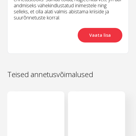
andmiseks vähekindlustatud inimestele ning
selleks, et olla alati valmis abistama kriiside ja
suurõnnetuste korral.
Vaata lisa
Teised annetusvõimalused