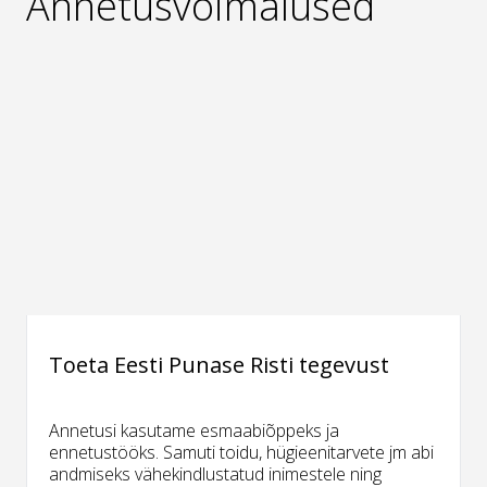
Annetusvõimalused
Toeta Eesti Punase Risti tegevust
Annetusi kasutame esmaabiõppeks ja
ennetustööks. Samuti toidu, hügieenitarvete jm abi
andmiseks vähekindlustatud inimestele ning