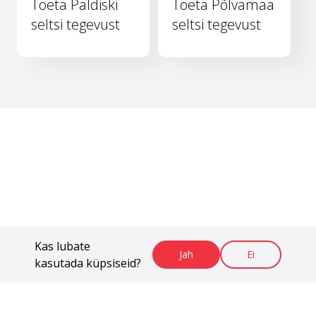
Toeta Paldiski
Toeta Põlvamaa
seltsi tegevust
seltsi tegevust
Kas lubate
Jah
Ei
kasutada küpsiseid?