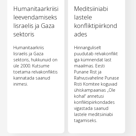
Humanitaarkriisi
Meditsiiniabi
leevendamiseks
lastele
Iisraelis ja Gaza
konfliktipiirkond
sektoris
ades
Humanitaarkriis
Hinnanguliselt
Iisraelis ja Gaza
puudutab relvakonflikt
sektoris, hukkunuid on
iga kümnendat last
üle 2000. Kutsume
maailmas. Eesti
toetama relvakonfliktis
Punane Rist ja
kannatada saanud
Rahvusvaheline Punase
inimesi.
Risti Komitee koguvad
ühiskampaanias „Ole
kohal“ annetusi
konfliktipiirkondades
vigastada saanud
lastele meditsiiniabi
tagamiseks.