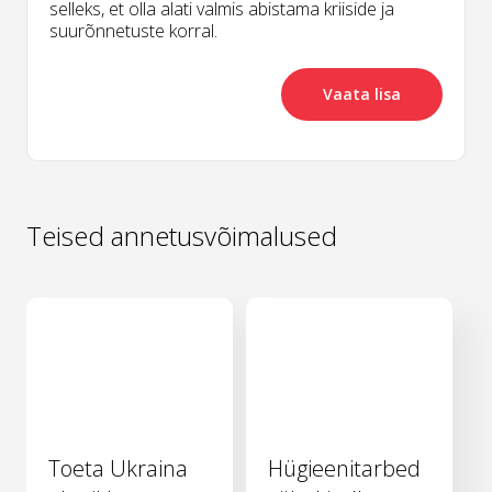
selleks, et olla alati valmis abistama kriiside ja
suurõnnetuste korral.
Vaata lisa
Teised annetusvõimalused
Toeta Ukraina
Hügieenitarbed