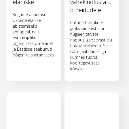
elanikke
vähekindlustatu
d neidudele
Kogume annetusi
Ukraina elanike
Paljude tüdrukute
abistamiseks
jaoks siin Eestis on
kohapeal, neile
hügieenitarvete
esmavajaliku
nappus igapäevast elu
tagamiseks piirialadel
halvav probleem. Selle
ja Eestisse saabunud
tõttu jääb lausa iga
põgenike toetamiseks.
kümnes tüdruk
koolitegevusest
kõrvale.