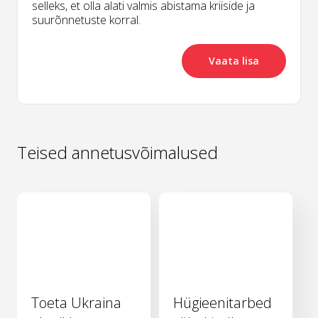
selleks, et olla alati valmis abistama kriiside ja
suurõnnetuste korral.
Vaata lisa
Teised annetusvõimalused
Toeta Ukraina
Hügieenitarbed