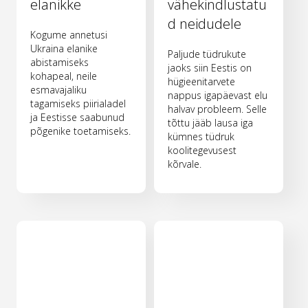
elanikke
vähekindlustatu
d neidudele
Kogume annetusi
Ukraina elanike
Paljude tüdrukute
abistamiseks
jaoks siin Eestis on
kohapeal, neile
hügieenitarvete
esmavajaliku
nappus igapäevast elu
tagamiseks piirialadel
halvav probleem. Selle
ja Eestisse saabunud
tõttu jääb lausa iga
põgenike toetamiseks.
kümnes tüdruk
koolitegevusest
kõrvale.