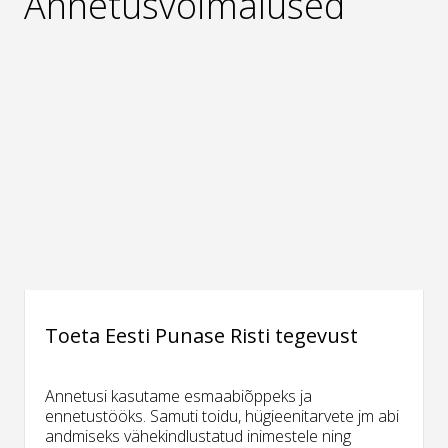
Annetusvõimalused
Toeta Eesti Punase Risti tegevust
Annetusi kasutame esmaabiõppeks ja
ennetustööks. Samuti toidu, hügieenitarvete jm abi
andmiseks vähekindlustatud inimestele ning