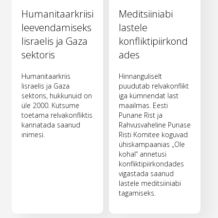
Humanitaarkriisi
Meditsiiniabi
leevendamiseks
lastele
Iisraelis ja Gaza
konfliktipiirkond
sektoris
ades
Humanitaarkriis
Hinnanguliselt
Iisraelis ja Gaza
puudutab relvakonflikt
sektoris, hukkunuid on
iga kümnendat last
üle 2000. Kutsume
maailmas. Eesti
toetama relvakonfliktis
Punane Rist ja
kannatada saanud
Rahvusvaheline Punase
inimesi.
Risti Komitee koguvad
ühiskampaanias „Ole
kohal“ annetusi
konfliktipiirkondades
vigastada saanud
lastele meditsiiniabi
tagamiseks.