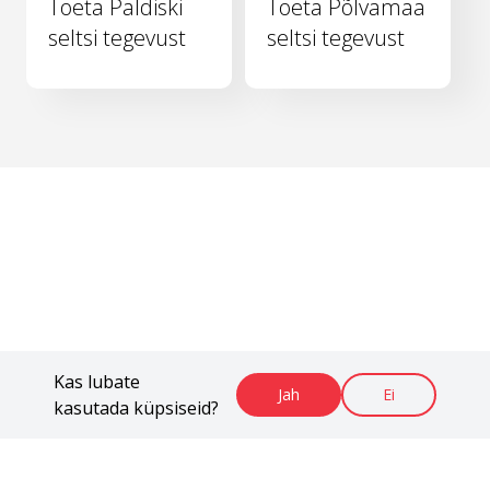
Toeta Paldiski
Toeta Põlvamaa
seltsi tegevust
seltsi tegevust
Kas lubate
Jah
Ei
kasutada küpsiseid?