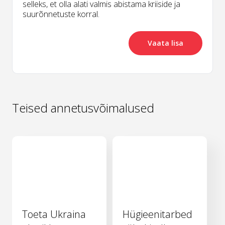
selleks, et olla alati valmis abistama kriiside ja
suurõnnetuste korral.
Vaata lisa
Teised annetusvõimalused
Toeta Ukraina
Hügieenitarbed