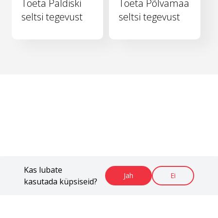
Toeta Paldiski
Toeta Põlvamaa
seltsi tegevust
seltsi tegevust
Kas lubate
Jah
Ei
kasutada küpsiseid?