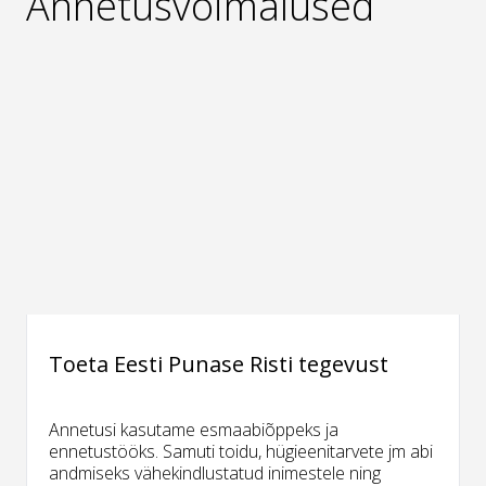
Annetusvõimalused
Toeta Eesti Punase Risti tegevust
Annetusi kasutame esmaabiõppeks ja
ennetustööks. Samuti toidu, hügieenitarvete jm abi
andmiseks vähekindlustatud inimestele ning