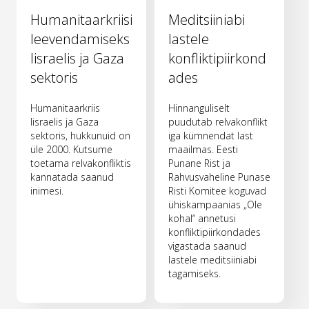
Humanitaarkriisi
Meditsiiniabi
leevendamiseks
lastele
Iisraelis ja Gaza
konfliktipiirkond
sektoris
ades
Humanitaarkriis
Hinnanguliselt
Iisraelis ja Gaza
puudutab relvakonflikt
sektoris, hukkunuid on
iga kümnendat last
üle 2000. Kutsume
maailmas. Eesti
toetama relvakonfliktis
Punane Rist ja
kannatada saanud
Rahvusvaheline Punase
inimesi.
Risti Komitee koguvad
ühiskampaanias „Ole
kohal“ annetusi
konfliktipiirkondades
vigastada saanud
lastele meditsiiniabi
tagamiseks.