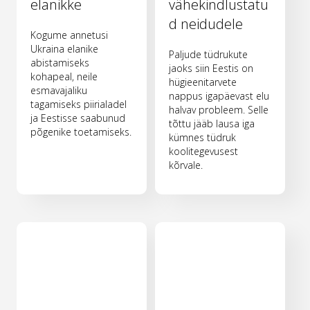
elanikke
vähekindlustatu
d neidudele
Kogume annetusi
Ukraina elanike
Paljude tüdrukute
abistamiseks
jaoks siin Eestis on
kohapeal, neile
hügieenitarvete
esmavajaliku
nappus igapäevast elu
tagamiseks piirialadel
halvav probleem. Selle
ja Eestisse saabunud
tõttu jääb lausa iga
põgenike toetamiseks.
kümnes tüdruk
koolitegevusest
kõrvale.