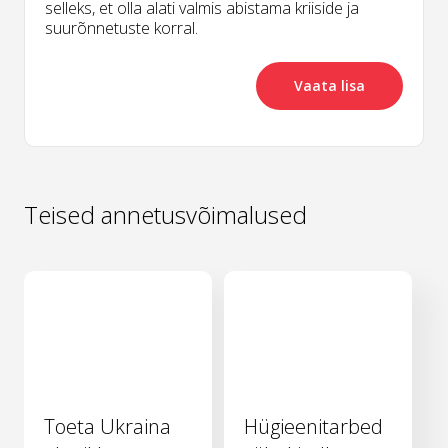
selleks, et olla alati valmis abistama kriiside ja
suurõnnetuste korral.
Vaata lisa
Teised annetusvõimalused
Toeta Ukraina
Hügieenitarbed