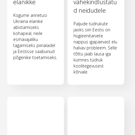
elanikke
vähekindlustatu
d neidudele
Kogume annetusi
Ukraina elanike
Paljude tüdrukute
abistamiseks
jaoks siin Eestis on
kohapeal, neile
hügieenitarvete
esmavajaliku
nappus igapäevast elu
tagamiseks piirialadel
halvav probleem. Selle
ja Eestisse saabunud
tõttu jääb lausa iga
põgenike toetamiseks.
kümnes tüdruk
koolitegevusest
kõrvale.