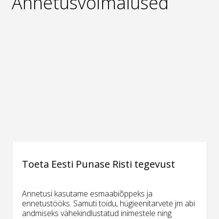
Annetusvõimalused
Toeta Eesti Punase Risti tegevust
Annetusi kasutame esmaabiõppeks ja
ennetustööks. Samuti toidu, hügieenitarvete jm abi
andmiseks vähekindlustatud inimestele ning