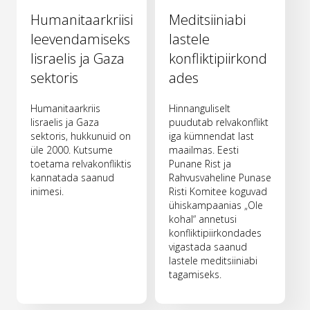
Humanitaarkriisi
Meditsiiniabi
leevendamiseks
lastele
Iisraelis ja Gaza
konfliktipiirkond
sektoris
ades
Humanitaarkriis
Hinnanguliselt
Iisraelis ja Gaza
puudutab relvakonflikt
sektoris, hukkunuid on
iga kümnendat last
üle 2000. Kutsume
maailmas. Eesti
toetama relvakonfliktis
Punane Rist ja
kannatada saanud
Rahvusvaheline Punase
inimesi.
Risti Komitee koguvad
ühiskampaanias „Ole
kohal“ annetusi
konfliktipiirkondades
vigastada saanud
lastele meditsiiniabi
tagamiseks.