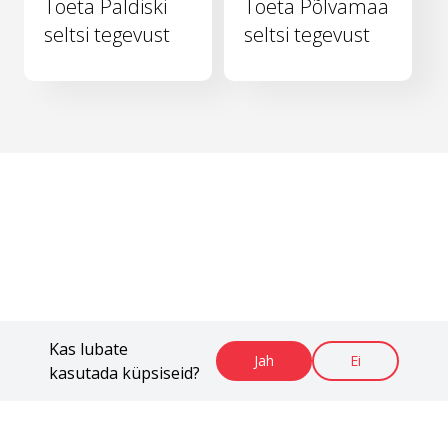
Toeta Paldiski
Toeta Põlvamaa
seltsi tegevust
seltsi tegevust
Kas lubate
Jah
Ei
kasutada küpsiseid?