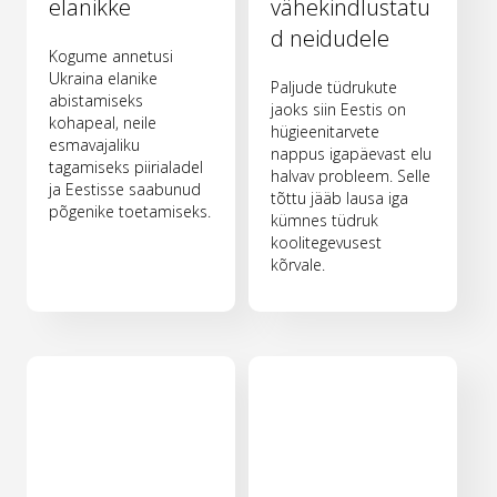
elanikke
vähekindlustatu
d neidudele
Kogume annetusi
Ukraina elanike
Paljude tüdrukute
abistamiseks
jaoks siin Eestis on
kohapeal, neile
hügieenitarvete
esmavajaliku
nappus igapäevast elu
tagamiseks piirialadel
halvav probleem. Selle
ja Eestisse saabunud
tõttu jääb lausa iga
põgenike toetamiseks.
kümnes tüdruk
koolitegevusest
kõrvale.