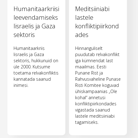
Humanitaarkriisi
Meditsiiniabi
leevendamiseks
lastele
Iisraelis ja Gaza
konfliktipiirkond
sektoris
ades
Humanitaarkriis
Hinnanguliselt
Iisraelis ja Gaza
puudutab relvakonflikt
sektoris, hukkunuid on
iga kümnendat last
üle 2000. Kutsume
maailmas. Eesti
toetama relvakonfliktis
Punane Rist ja
kannatada saanud
Rahvusvaheline Punase
inimesi.
Risti Komitee koguvad
ühiskampaanias „Ole
kohal“ annetusi
konfliktipiirkondades
vigastada saanud
lastele meditsiiniabi
tagamiseks.