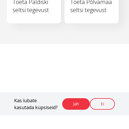
Toeta Paldiski
Toeta Põlvamaa
seltsi tegevust
seltsi tegevust
Kas lubate
Jah
Ei
kasutada küpsiseid?