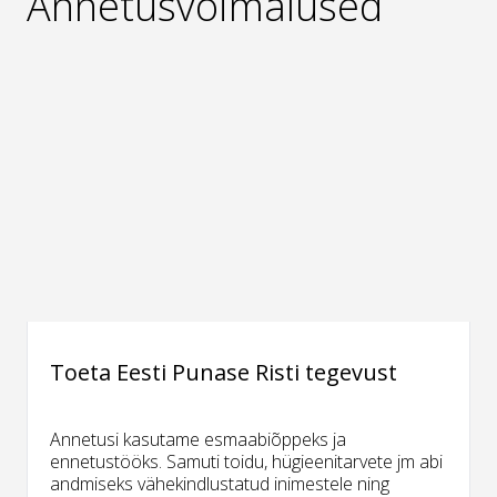
Annetusvõimalused
Toeta Eesti Punase Risti tegevust
Annetusi kasutame esmaabiõppeks ja
ennetustööks. Samuti toidu, hügieenitarvete jm abi
andmiseks vähekindlustatud inimestele ning