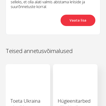
selleks, et olla alati valmis abistama kriiside ja
suurõnnetuste korral.
Vaata lisa
Teised annetusvõimalused
Toeta Ukraina
Hügieenitarbed