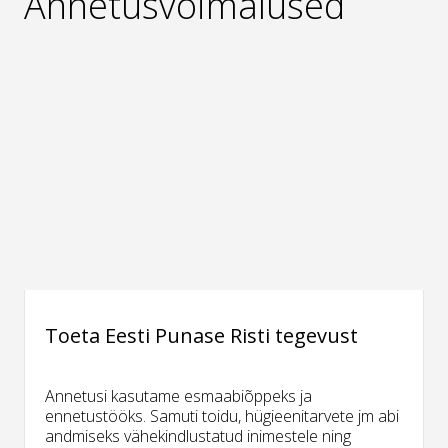
Annetusvõimalused
Toeta Eesti Punase Risti tegevust
Annetusi kasutame esmaabiõppeks ja
ennetustööks. Samuti toidu, hügieenitarvete jm abi
andmiseks vähekindlustatud inimestele ning