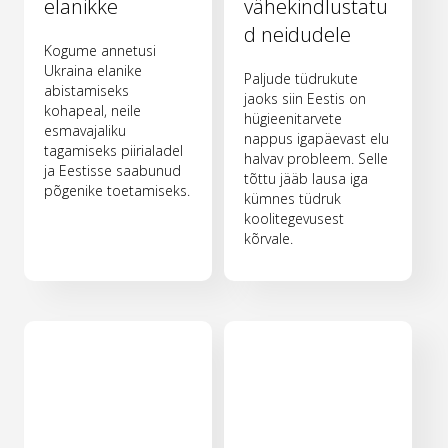
elanikke
vähekindlustatu
d neidudele
Kogume annetusi
Ukraina elanike
Paljude tüdrukute
abistamiseks
jaoks siin Eestis on
kohapeal, neile
hügieenitarvete
esmavajaliku
nappus igapäevast elu
tagamiseks piirialadel
halvav probleem. Selle
ja Eestisse saabunud
tõttu jääb lausa iga
põgenike toetamiseks.
kümnes tüdruk
koolitegevusest
kõrvale.