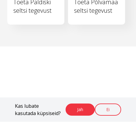
Toeta Paldiski
Toeta Põlvamaa
seltsi tegevust
seltsi tegevust
Kas lubate
Jah
Ei
kasutada küpsiseid?