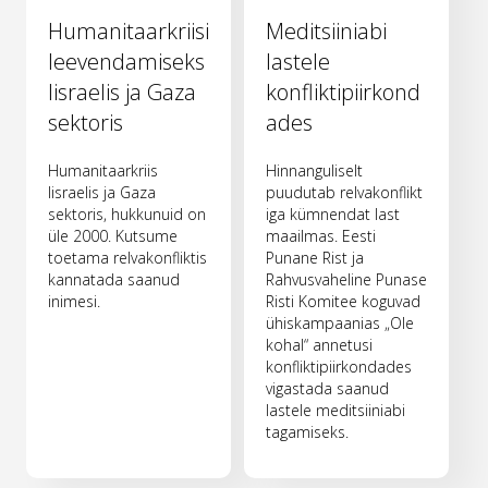
Humanitaarkriisi
Meditsiiniabi
leevendamiseks
lastele
Iisraelis ja Gaza
konfliktipiirkond
sektoris
ades
Humanitaarkriis
Hinnanguliselt
Iisraelis ja Gaza
puudutab relvakonflikt
sektoris, hukkunuid on
iga kümnendat last
üle 2000. Kutsume
maailmas. Eesti
toetama relvakonfliktis
Punane Rist ja
kannatada saanud
Rahvusvaheline Punase
inimesi.
Risti Komitee koguvad
ühiskampaanias „Ole
kohal“ annetusi
konfliktipiirkondades
vigastada saanud
lastele meditsiiniabi
tagamiseks.