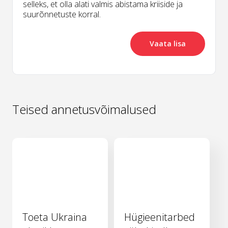
selleks, et olla alati valmis abistama kriiside ja
suurõnnetuste korral.
Vaata lisa
Teised annetusvõimalused
Toeta Ukraina
Hügieenitarbed