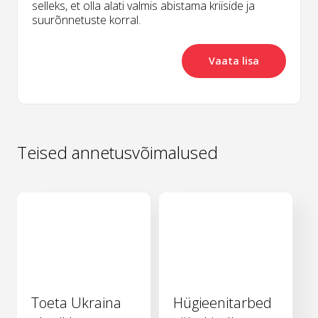
selleks, et olla alati valmis abistama kriiside ja
suurõnnetuste korral.
Vaata lisa
Teised annetusvõimalused
Toeta Ukraina
Hügieenitarbed