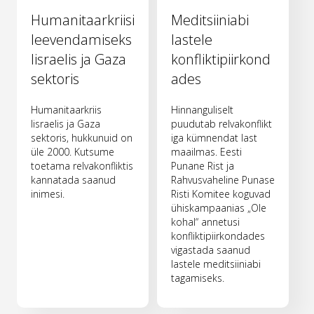
Humanitaarkriisi
Meditsiiniabi
leevendamiseks
lastele
Iisraelis ja Gaza
konfliktipiirkond
sektoris
ades
Humanitaarkriis
Hinnanguliselt
Iisraelis ja Gaza
puudutab relvakonflikt
sektoris, hukkunuid on
iga kümnendat last
üle 2000. Kutsume
maailmas. Eesti
toetama relvakonfliktis
Punane Rist ja
kannatada saanud
Rahvusvaheline Punase
inimesi.
Risti Komitee koguvad
ühiskampaanias „Ole
kohal“ annetusi
konfliktipiirkondades
vigastada saanud
lastele meditsiiniabi
tagamiseks.