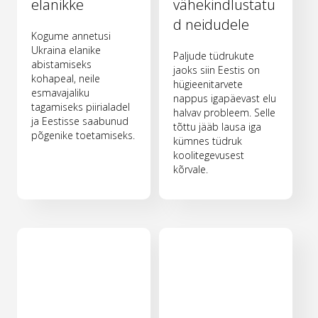
elanikke
vähekindlustatu
d neidudele
Kogume annetusi
Ukraina elanike
Paljude tüdrukute
abistamiseks
jaoks siin Eestis on
kohapeal, neile
hügieenitarvete
esmavajaliku
nappus igapäevast elu
tagamiseks piirialadel
halvav probleem. Selle
ja Eestisse saabunud
tõttu jääb lausa iga
põgenike toetamiseks.
kümnes tüdruk
koolitegevusest
kõrvale.