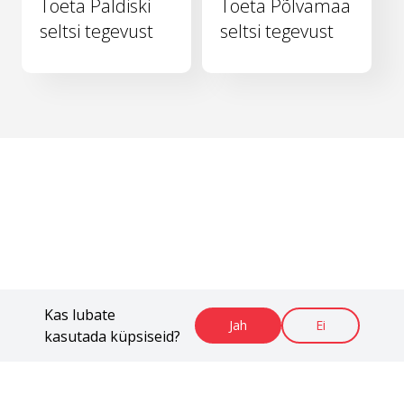
Toeta Paldiski
Toeta Põlvamaa
seltsi tegevust
seltsi tegevust
Kas lubate
Jah
Ei
kasutada küpsiseid?