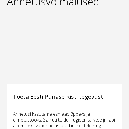
Annetusvõimalused
Toeta Eesti Punase Risti tegevust
Annetusi kasutame esmaabiõppeks ja
ennetustööks. Samuti toidu, hügieenitarvete jm abi
andmiseks vähekindlustatud inimestele ning