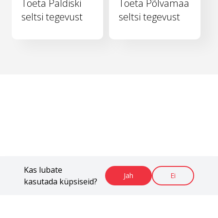
Toeta Paldiski
Toeta Põlvamaa
seltsi tegevust
seltsi tegevust
Kas lubate
Jah
Ei
kasutada küpsiseid?