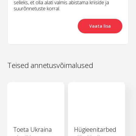
selleks, et olla alati valmis abistama kriiside ja
suurõnnetuste korral.
Vaata lisa
Teised annetusvõimalused
Toeta Ukraina
Hügieenitarbed