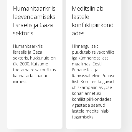
Humanitaarkriisi
Meditsiiniabi
leevendamiseks
lastele
Iisraelis ja Gaza
konfliktipiirkond
sektoris
ades
Humanitaarkriis
Hinnanguliselt
Iisraelis ja Gaza
puudutab relvakonflikt
sektoris, hukkunuid on
iga kümnendat last
üle 2000. Kutsume
maailmas. Eesti
toetama relvakonfliktis
Punane Rist ja
kannatada saanud
Rahvusvaheline Punase
inimesi.
Risti Komitee koguvad
ühiskampaanias „Ole
kohal“ annetusi
konfliktipiirkondades
vigastada saanud
lastele meditsiiniabi
tagamiseks.