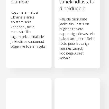
elanikke
vähekindlustatu
d neidudele
Kogume annetusi
Ukraina elanike
Paljude tüdrukute
abistamiseks
jaoks siin Eestis on
kohapeal, neile
hügieenitarvete
esmavajaliku
nappus igapäevast elu
tagamiseks piirialadel
halvav probleem. Selle
ja Eestisse saabunud
tõttu jääb lausa iga
põgenike toetamiseks.
kümnes tüdruk
koolitegevusest
kõrvale.