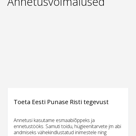
Annetusvõimalused
Toeta Eesti Punase Risti tegevust
Annetusi kasutame esmaabiõppeks ja
ennetustööks. Samuti toidu, hügieenitarvete jm abi
andmiseks vähekindlustatud inimestele ning