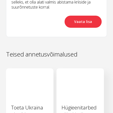
selleks, et olla alati valmis abistama kriiside ja
suurõnnetuste korral.
Vaata lisa
Teised annetusvõimalused
Toeta Ukraina
Hügieenitarbed