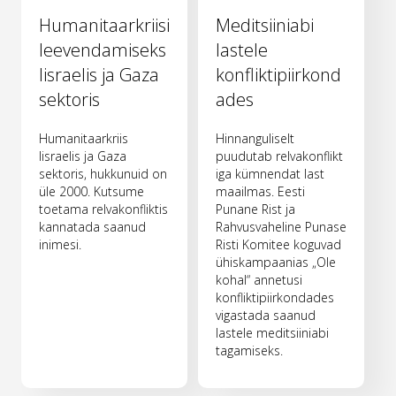
Humanitaarkriisi
Meditsiiniabi
leevendamiseks
lastele
Iisraelis ja Gaza
konfliktipiirkond
sektoris
ades
Humanitaarkriis
Hinnanguliselt
Iisraelis ja Gaza
puudutab relvakonflikt
sektoris, hukkunuid on
iga kümnendat last
üle 2000. Kutsume
maailmas. Eesti
toetama relvakonfliktis
Punane Rist ja
kannatada saanud
Rahvusvaheline Punase
inimesi.
Risti Komitee koguvad
ühiskampaanias „Ole
kohal“ annetusi
konfliktipiirkondades
vigastada saanud
lastele meditsiiniabi
tagamiseks.