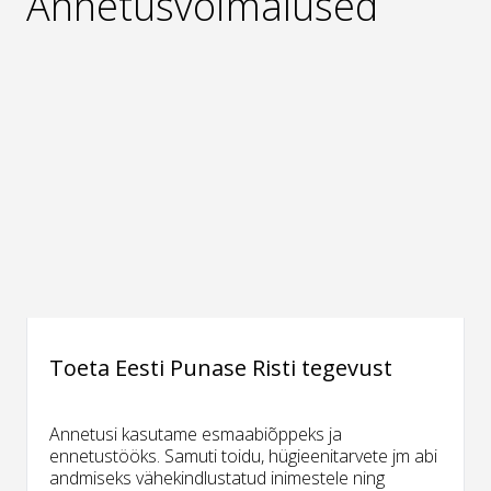
Annetusvõimalused
Toeta Eesti Punase Risti tegevust
Annetusi kasutame esmaabiõppeks ja
ennetustööks. Samuti toidu, hügieenitarvete jm abi
andmiseks vähekindlustatud inimestele ning