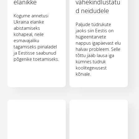
elanikke
vähekindlustatu
d neidudele
Kogume annetusi
Ukraina elanike
Paljude tüdrukute
abistamiseks
jaoks siin Eestis on
kohapeal, neile
hügieenitarvete
esmavajaliku
nappus igapäevast elu
tagamiseks piirialadel
halvav probleem. Selle
ja Eestisse saabunud
tõttu jääb lausa iga
põgenike toetamiseks.
kümnes tüdruk
koolitegevusest
kõrvale.