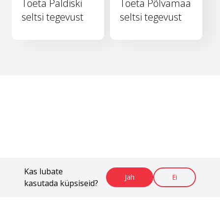
Toeta Paldiski
Toeta Põlvamaa
seltsi tegevust
seltsi tegevust
Kas lubate
Jah
Ei
kasutada küpsiseid?