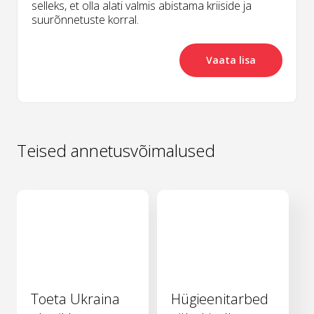
selleks, et olla alati valmis abistama kriiside ja
suurõnnetuste korral.
Vaata lisa
Teised annetusvõimalused
Toeta Ukraina
Hügieenitarbed