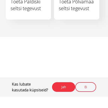
Toeta Paldiski
Toeta Põlvamaa
seltsi tegevust
seltsi tegevust
Kas lubate
Jah
Ei
kasutada küpsiseid?