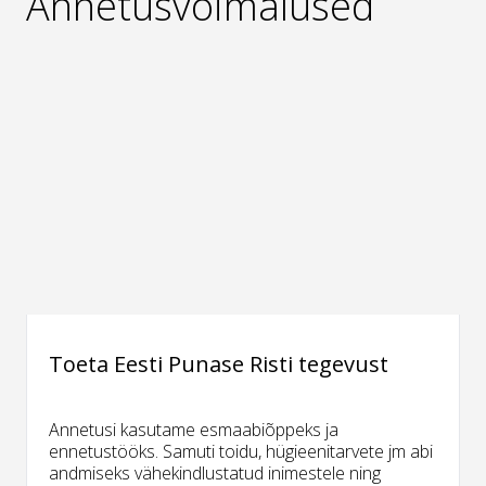
Annetusvõimalused
Toeta Eesti Punase Risti tegevust
Annetusi kasutame esmaabiõppeks ja
ennetustööks. Samuti toidu, hügieenitarvete jm abi
andmiseks vähekindlustatud inimestele ning