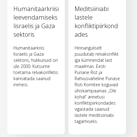
Humanitaarkriisi
Meditsiiniabi
leevendamiseks
lastele
Iisraelis ja Gaza
konfliktipiirkond
sektoris
ades
Humanitaarkriis
Hinnanguliselt
Iisraelis ja Gaza
puudutab relvakonflikt
sektoris, hukkunuid on
iga kümnendat last
üle 2000. Kutsume
maailmas. Eesti
toetama relvakonfliktis
Punane Rist ja
kannatada saanud
Rahvusvaheline Punase
inimesi.
Risti Komitee koguvad
ühiskampaanias „Ole
kohal“ annetusi
konfliktipiirkondades
vigastada saanud
lastele meditsiiniabi
tagamiseks.