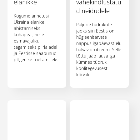
elanikke
vähekindlustatu
d neidudele
Kogume annetusi
Ukraina elanike
Paljude tüdrukute
abistamiseks
jaoks siin Eestis on
kohapeal, neile
hügieenitarvete
esmavajaliku
nappus igapäevast elu
tagamiseks piirialadel
halvav probleem. Selle
ja Eestisse saabunud
tõttu jääb lausa iga
põgenike toetamiseks.
kümnes tüdruk
koolitegevusest
kõrvale.