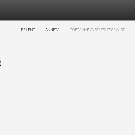
ESILEHT
ANNETA
TOETA NARVA SELTSI TEGEVUST
d