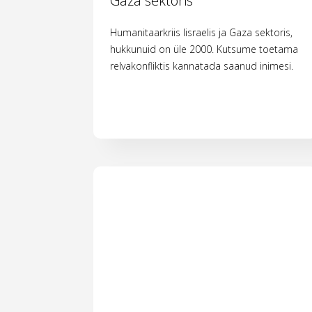
Gaza sektoris
Humanitaarkriis Iisraelis ja Gaza sektoris,
hukkunuid on üle 2000. Kutsume toetama
relvakonfliktis kannatada saanud inimesi.