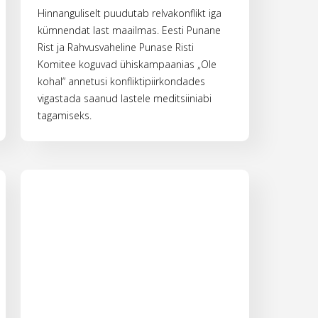
Hinnanguliselt puudutab relvakonflikt iga
kümnendat last maailmas. Eesti Punane
Rist ja Rahvusvaheline Punase Risti
Komitee koguvad ühiskampaanias „Ole
kohal“ annetusi konfliktipiirkondades
vigastada saanud lastele meditsiiniabi
tagamiseks.