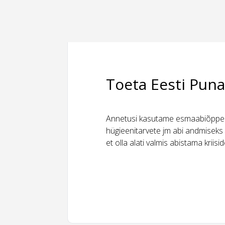
Toeta Eesti Puna
Annetusi kasutame esmaabiõppeks
hügieenitarvete jm abi andmiseks 
et olla alati valmis abistama kriis