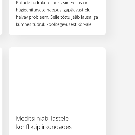
Paljude tüdrukute jaoks siin Eestis on
hügieenitarvete nappus igapäevast elu
halvav probleem. Selle tõttu jääb lausa iga
kümnes tüdruk koolitegevusest kõrvale.
Meditsiiniabi lastele
konfliktipiirkondades