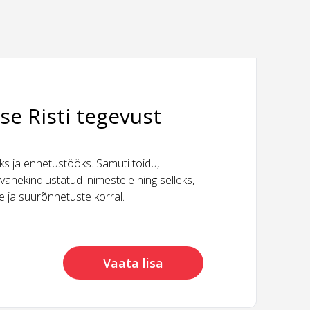
se Risti tegevust
 ja ennetustööks. Samuti toidu,
vähekindlustatud inimestele ning selleks,
ide ja suurõnnetuste korral.
Vaata lisa