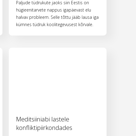
Paljude tüdrukute jaoks siin Eestis on
hügieenitarvete nappus igapäevast elu
halvav probleem. Selle tõttu jääb lausa iga
kümnes tüdruk koolitegevusest kõrvale.
Meditsiiniabi lastele
konfliktipiirkondades