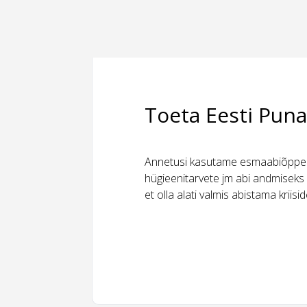
Toeta Eesti Puna
Annetusi kasutame esmaabiõppeks
hügieenitarvete jm abi andmiseks 
et olla alati valmis abistama kriis