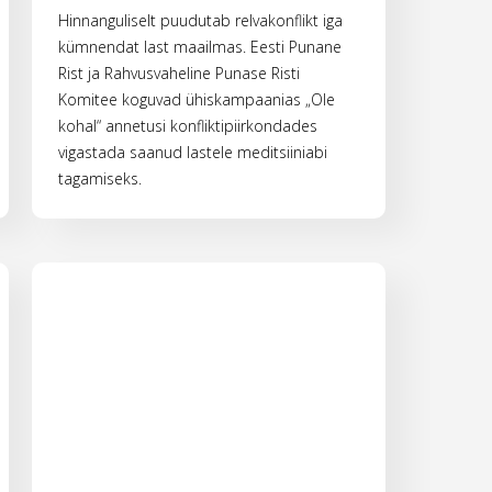
Hinnanguliselt puudutab relvakonflikt iga
kümnendat last maailmas. Eesti Punane
Rist ja Rahvusvaheline Punase Risti
Komitee koguvad ühiskampaanias „Ole
kohal“ annetusi konfliktipiirkondades
vigastada saanud lastele meditsiiniabi
tagamiseks.