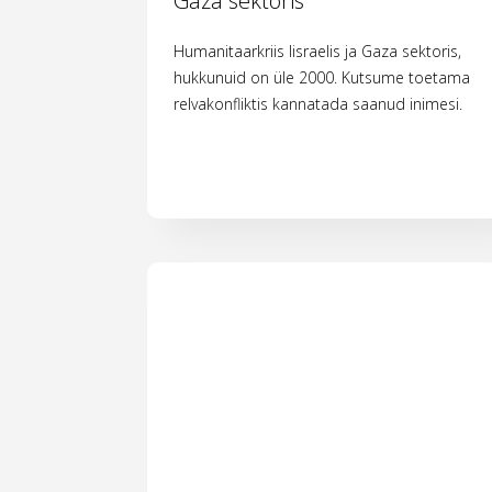
Gaza sektoris
Humanitaarkriis Iisraelis ja Gaza sektoris,
hukkunuid on üle 2000. Kutsume toetama
relvakonfliktis kannatada saanud inimesi.