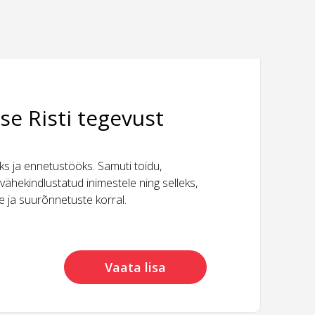
se Risti tegevust
 ja ennetustööks. Samuti toidu,
vähekindlustatud inimestele ning selleks,
ide ja suurõnnetuste korral.
Vaata lisa