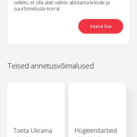
selleks, et olla alati valmis abistama kriiside ja
suurõnnetuste korral.
Vaata lisa
Teised annetusvõimalused
Toeta Ukraina
Hügieenitarbed