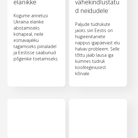
elanikke
vähekindlustatu
d neidudele
Kogume annetusi
Ukraina elanike
Paljude tüdrukute
abistamiseks
jaoks siin Eestis on
kohapeal, neile
hügieenitarvete
esmavajaliku
nappus igapäevast elu
tagamiseks piirialadel
halvav probleem. Selle
ja Eestisse saabunud
tõttu jääb lausa iga
põgenike toetamiseks.
kümnes tüdruk
koolitegevusest
kõrvale.