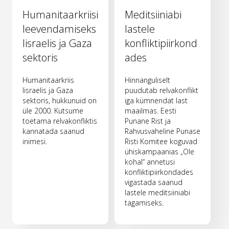
Humanitaarkriisi
Meditsiiniabi
leevendamiseks
lastele
Iisraelis ja Gaza
konfliktipiirkond
sektoris
ades
Humanitaarkriis
Hinnanguliselt
Iisraelis ja Gaza
puudutab relvakonflikt
sektoris, hukkunuid on
iga kümnendat last
üle 2000. Kutsume
maailmas. Eesti
toetama relvakonfliktis
Punane Rist ja
kannatada saanud
Rahvusvaheline Punase
inimesi.
Risti Komitee koguvad
ühiskampaanias „Ole
kohal“ annetusi
konfliktipiirkondades
vigastada saanud
lastele meditsiiniabi
tagamiseks.