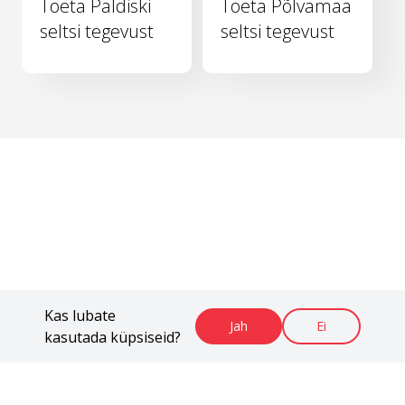
Toeta Paldiski
Toeta Põlvamaa
seltsi tegevust
seltsi tegevust
Kas lubate
Jah
Ei
kasutada küpsiseid?