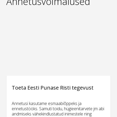
Annetusvõimalused
Toeta Eesti Punase Risti tegevust
Annetusi kasutame esmaabiõppeks ja
ennetustööks. Samuti toidu, hügieenitarvete jm abi
andmiseks vähekindlustatud inimestele ning