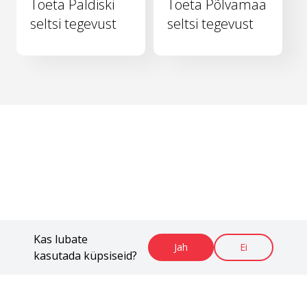
Toeta Paldiski
Toeta Põlvamaa
seltsi tegevust
seltsi tegevust
Kas lubate
Jah
Ei
kasutada küpsiseid?