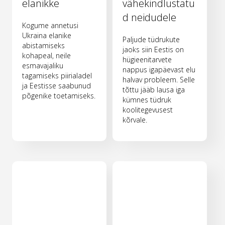
elanikke
vähekindlustatu
d neidudele
Kogume annetusi
Ukraina elanike
Paljude tüdrukute
abistamiseks
jaoks siin Eestis on
kohapeal, neile
hügieenitarvete
esmavajaliku
nappus igapäevast elu
tagamiseks piirialadel
halvav probleem. Selle
ja Eestisse saabunud
tõttu jääb lausa iga
põgenike toetamiseks.
kümnes tüdruk
koolitegevusest
kõrvale.