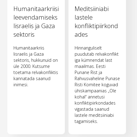
Humanitaarkriisi
Meditsiiniabi
leevendamiseks
lastele
Iisraelis ja Gaza
konfliktipiirkond
sektoris
ades
Humanitaarkriis
Hinnanguliselt
Iisraelis ja Gaza
puudutab relvakonflikt
sektoris, hukkunuid on
iga kümnendat last
üle 2000. Kutsume
maailmas. Eesti
toetama relvakonfliktis
Punane Rist ja
kannatada saanud
Rahvusvaheline Punase
inimesi.
Risti Komitee koguvad
ühiskampaanias „Ole
kohal“ annetusi
konfliktipiirkondades
vigastada saanud
lastele meditsiiniabi
tagamiseks.