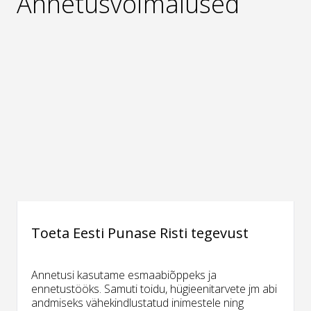
Annetusvõimalused
Toeta Eesti Punase Risti tegevust
Annetusi kasutame esmaabiõppeks ja
ennetustööks. Samuti toidu, hügieenitarvete jm abi
andmiseks vähekindlustatud inimestele ning