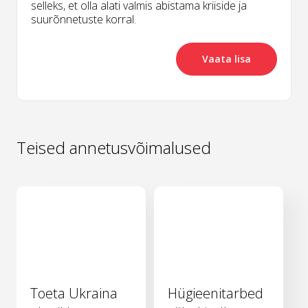
selleks, et olla alati valmis abistama kriiside ja
suurõnnetuste korral.
Vaata lisa
Teised annetusvõimalused
Toeta Ukraina
Hügieenitarbed