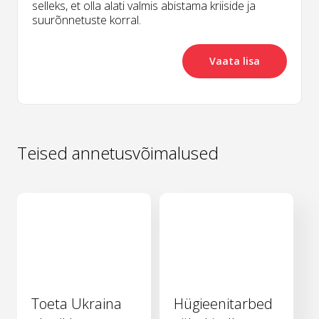
selleks, et olla alati valmis abistama kriiside ja
suurõnnetuste korral.
Vaata lisa
Teised annetusvõimalused
Toeta Ukraina
Hügieenitarbed