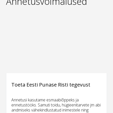
Annetusvõimalused
Toeta Eesti Punase Risti tegevust
Annetusi kasutame esmaabiõppeks ja
ennetustööks. Samuti toidu, hügieenitarvete jm abi
andmiseks vähekindlustatud inimestele ning