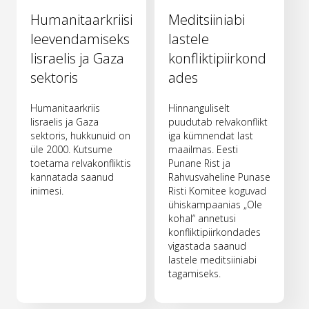
Humanitaarkriisi
Meditsiiniabi
leevendamiseks
lastele
Iisraelis ja Gaza
konfliktipiirkond
sektoris
ades
Humanitaarkriis
Hinnanguliselt
Iisraelis ja Gaza
puudutab relvakonflikt
sektoris, hukkunuid on
iga kümnendat last
üle 2000. Kutsume
maailmas. Eesti
toetama relvakonfliktis
Punane Rist ja
kannatada saanud
Rahvusvaheline Punase
inimesi.
Risti Komitee koguvad
ühiskampaanias „Ole
kohal“ annetusi
konfliktipiirkondades
vigastada saanud
lastele meditsiiniabi
tagamiseks.