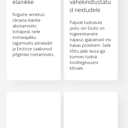
elanikke
vähekindlustatu
d neidudele
Kogume annetusi
Ukraina elanike
Paljude tüdrukute
abistamiseks
jaoks siin Eestis on
kohapeal, neile
hügieenitarvete
esmavajaliku
nappus igapäevast elu
tagamiseks piirialadel
halvav probleem. Selle
ja Eestisse saabunud
tõttu jääb lausa iga
põgenike toetamiseks.
kümnes tüdruk
koolitegevusest
kõrvale.