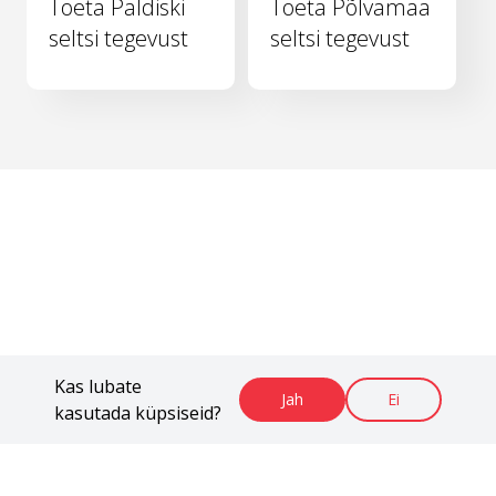
Toeta Paldiski
Toeta Põlvamaa
seltsi tegevust
seltsi tegevust
Kas lubate
Jah
Ei
kasutada küpsiseid?