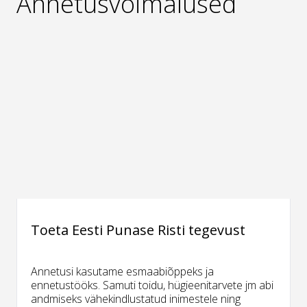
Annetusvõimalused
Toeta Eesti Punase Risti tegevust
Annetusi kasutame esmaabiõppeks ja
ennetustööks. Samuti toidu, hügieenitarvete jm abi
andmiseks vähekindlustatud inimestele ning