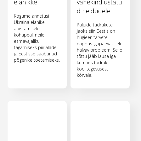
elanikke
vähekindlustatu
d neidudele
Kogume annetusi
Ukraina elanike
Paljude tüdrukute
abistamiseks
jaoks siin Eestis on
kohapeal, neile
hügieenitarvete
esmavajaliku
nappus igapäevast elu
tagamiseks piirialadel
halvav probleem. Selle
ja Eestisse saabunud
tõttu jääb lausa iga
põgenike toetamiseks.
kümnes tüdruk
koolitegevusest
kõrvale.