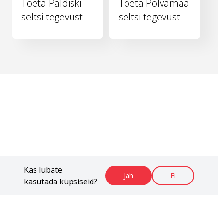
Toeta Paldiski
Toeta Põlvamaa
seltsi tegevust
seltsi tegevust
Kas lubate
Jah
Ei
kasutada küpsiseid?