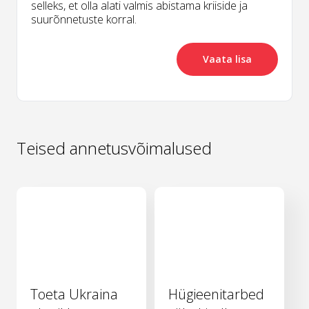
selleks, et olla alati valmis abistama kriiside ja
suurõnnetuste korral.
Vaata lisa
Teised annetusvõimalused
Toeta Ukraina
Hügieenitarbed