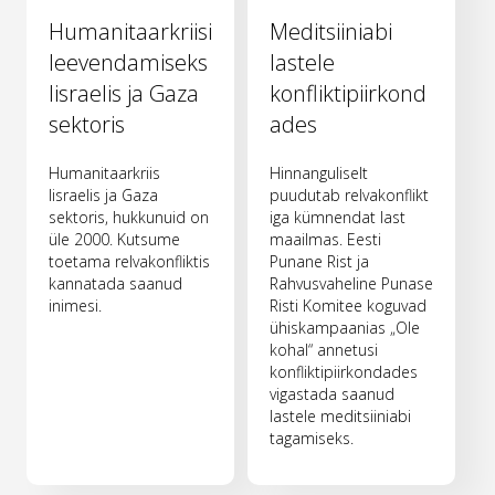
Humanitaarkriisi
Meditsiiniabi
leevendamiseks
lastele
Iisraelis ja Gaza
konfliktipiirkond
sektoris
ades
Humanitaarkriis
Hinnanguliselt
Iisraelis ja Gaza
puudutab relvakonflikt
sektoris, hukkunuid on
iga kümnendat last
üle 2000. Kutsume
maailmas. Eesti
toetama relvakonfliktis
Punane Rist ja
kannatada saanud
Rahvusvaheline Punase
inimesi.
Risti Komitee koguvad
ühiskampaanias „Ole
kohal“ annetusi
konfliktipiirkondades
vigastada saanud
lastele meditsiiniabi
tagamiseks.