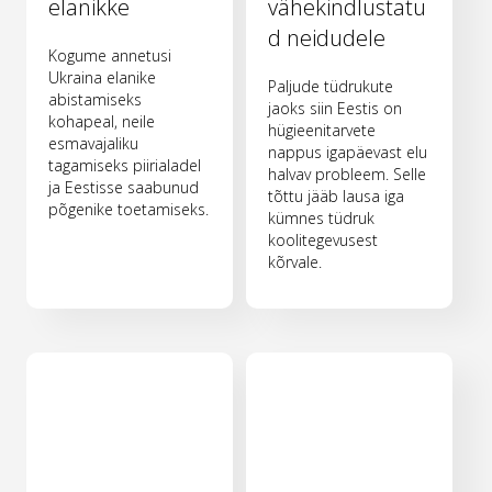
elanikke
vähekindlustatu
d neidudele
Kogume annetusi
Ukraina elanike
Paljude tüdrukute
abistamiseks
jaoks siin Eestis on
kohapeal, neile
hügieenitarvete
esmavajaliku
nappus igapäevast elu
tagamiseks piirialadel
halvav probleem. Selle
ja Eestisse saabunud
tõttu jääb lausa iga
põgenike toetamiseks.
kümnes tüdruk
koolitegevusest
kõrvale.