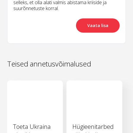
selleks, et olla alati valmis abistama kriiside ja
suurõnnetuste korral.
Vaata lisa
Teised annetusvõimalused
Toeta Ukraina
Hügieenitarbed