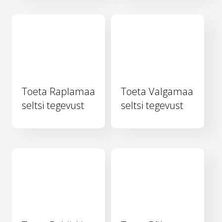
Toeta Raplamaa
Toeta Valgamaa
seltsi tegevust
seltsi tegevust