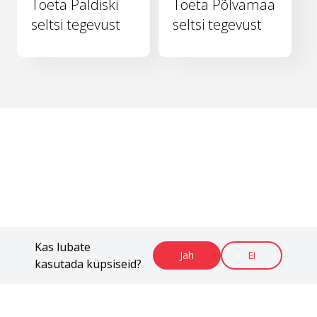
Toeta Paldiski
Toeta Põlvamaa
seltsi tegevust
seltsi tegevust
Kas lubate
Jah
Ei
kasutada küpsiseid?