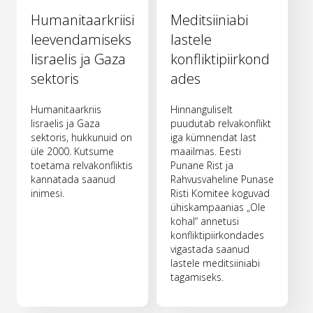
Humanitaarkriisi
Meditsiiniabi
leevendamiseks
lastele
Iisraelis ja Gaza
konfliktipiirkond
sektoris
ades
Humanitaarkriis
Hinnanguliselt
Iisraelis ja Gaza
puudutab relvakonflikt
sektoris, hukkunuid on
iga kümnendat last
üle 2000. Kutsume
maailmas. Eesti
toetama relvakonfliktis
Punane Rist ja
kannatada saanud
Rahvusvaheline Punase
inimesi.
Risti Komitee koguvad
ühiskampaanias „Ole
kohal“ annetusi
konfliktipiirkondades
vigastada saanud
lastele meditsiiniabi
tagamiseks.