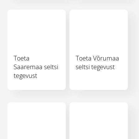
Toeta
Toeta Võrumaa
Saaremaa seltsi
seltsi tegevust
tegevust