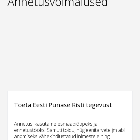
Annetusvõimalused
Toeta Eesti Punase Risti tegevust
Annetusi kasutame esmaabiõppeks ja
ennetustööks. Samuti toidu, hügieenitarvete jm abi
andmiseks vähekindlustatud inimestele ning