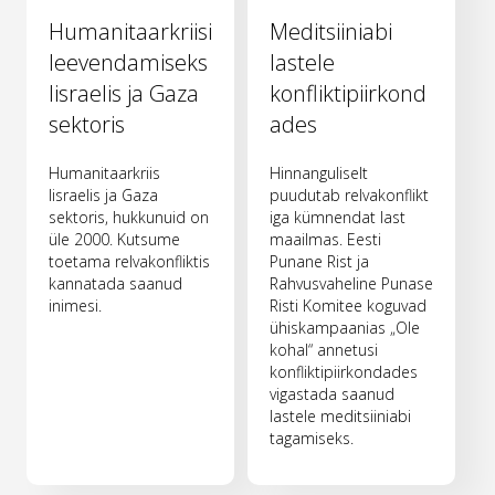
Humanitaarkriisi
Meditsiiniabi
leevendamiseks
lastele
Iisraelis ja Gaza
konfliktipiirkond
sektoris
ades
Humanitaarkriis
Hinnanguliselt
Iisraelis ja Gaza
puudutab relvakonflikt
sektoris, hukkunuid on
iga kümnendat last
üle 2000. Kutsume
maailmas. Eesti
toetama relvakonfliktis
Punane Rist ja
kannatada saanud
Rahvusvaheline Punase
inimesi.
Risti Komitee koguvad
ühiskampaanias „Ole
kohal“ annetusi
konfliktipiirkondades
vigastada saanud
lastele meditsiiniabi
tagamiseks.