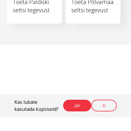
Toeta Paldiski
Toeta Põlvamaa
seltsi tegevust
seltsi tegevust
Kas lubate
Jah
Ei
kasutada küpsiseid?