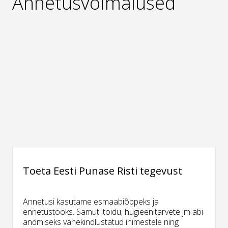
Annetusvõimalused
Toeta Eesti Punase Risti tegevust
Annetusi kasutame esmaabiõppeks ja
ennetustööks. Samuti toidu, hügieenitarvete jm abi
andmiseks vähekindlustatud inimestele ning