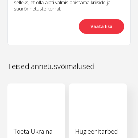
selleks, et olla alati valmis abistama kriiside ja
suurõnnetuste korral.
Vaata lisa
Teised annetusvõimalused
Toeta Ukraina
Hügieenitarbed