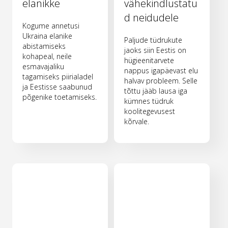
elanikke
vähekindlustatu
d neidudele
Kogume annetusi
Ukraina elanike
Paljude tüdrukute
abistamiseks
jaoks siin Eestis on
kohapeal, neile
hügieenitarvete
esmavajaliku
nappus igapäevast elu
tagamiseks piirialadel
halvav probleem. Selle
ja Eestisse saabunud
tõttu jääb lausa iga
põgenike toetamiseks.
kümnes tüdruk
koolitegevusest
kõrvale.