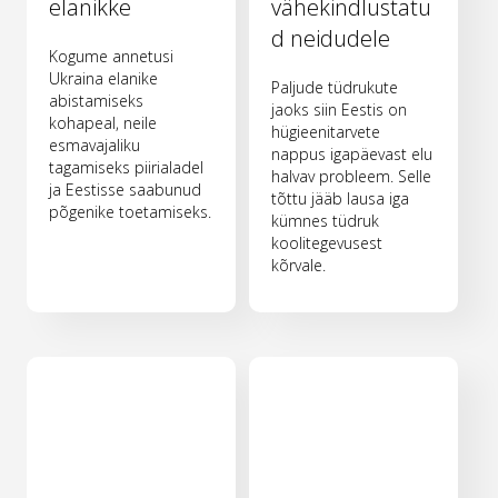
elanikke
vähekindlustatu
d neidudele
Kogume annetusi
Ukraina elanike
Paljude tüdrukute
abistamiseks
jaoks siin Eestis on
kohapeal, neile
hügieenitarvete
esmavajaliku
nappus igapäevast elu
tagamiseks piirialadel
halvav probleem. Selle
ja Eestisse saabunud
tõttu jääb lausa iga
põgenike toetamiseks.
kümnes tüdruk
koolitegevusest
kõrvale.