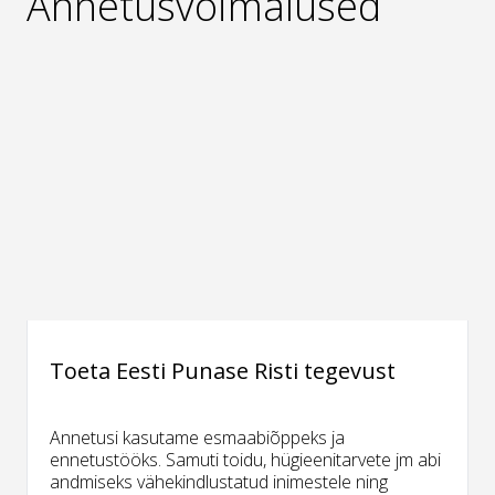
Annetusvõimalused
Toeta Eesti Punase Risti tegevust
Annetusi kasutame esmaabiõppeks ja
ennetustööks. Samuti toidu, hügieenitarvete jm abi
andmiseks vähekindlustatud inimestele ning