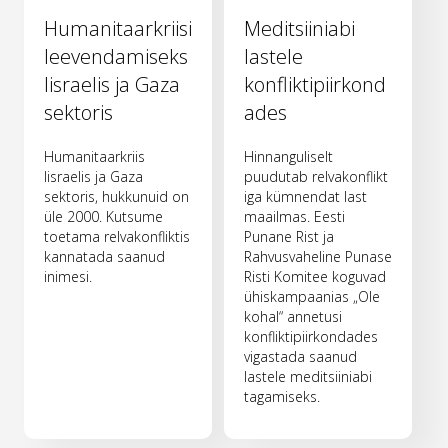
Humanitaarkriisi
Meditsiiniabi
leevendamiseks
lastele
Iisraelis ja Gaza
konfliktipiirkond
sektoris
ades
Humanitaarkriis
Hinnanguliselt
Iisraelis ja Gaza
puudutab relvakonflikt
sektoris, hukkunuid on
iga kümnendat last
üle 2000. Kutsume
maailmas. Eesti
toetama relvakonfliktis
Punane Rist ja
kannatada saanud
Rahvusvaheline Punase
inimesi.
Risti Komitee koguvad
ühiskampaanias „Ole
kohal“ annetusi
konfliktipiirkondades
vigastada saanud
lastele meditsiiniabi
tagamiseks.