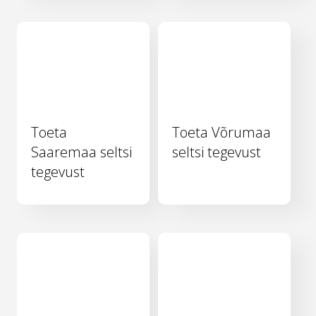
Toeta
Toeta Võrumaa
Saaremaa seltsi
seltsi tegevust
tegevust