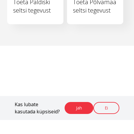
Toeta Paldiski
Toeta Põlvamaa
seltsi tegevust
seltsi tegevust
Kas lubate
Jah
Ei
kasutada küpsiseid?