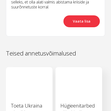
selleks, et olla alati valmis abistama kriiside ja
suurõnnetuste korral.
Vaata lisa
Teised annetusvõimalused
Toeta Ukraina
Hügieenitarbed