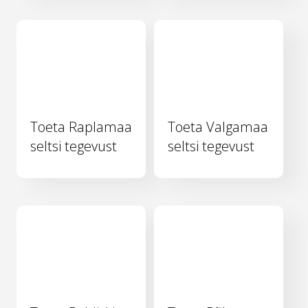
Toeta Raplamaa
Toeta Valgamaa
seltsi tegevust
seltsi tegevust