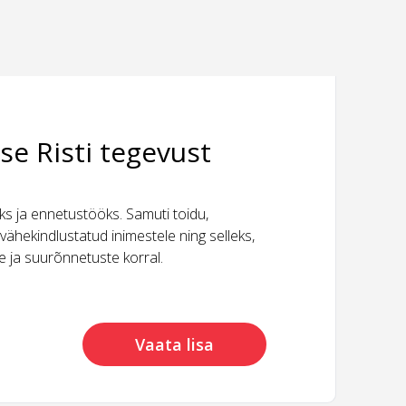
se Risti tegevust
 ja ennetustööks. Samuti toidu,
vähekindlustatud inimestele ning selleks,
ide ja suurõnnetuste korral.
Vaata lisa