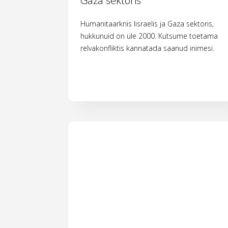
Gaza sektoris
Humanitaarkriis Iisraelis ja Gaza sektoris,
hukkunuid on üle 2000. Kutsume toetama
relvakonfliktis kannatada saanud inimesi.