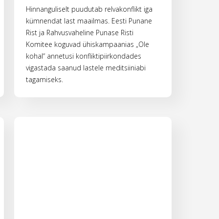
Hinnanguliselt puudutab relvakonflikt iga
kümnendat last maailmas. Eesti Punane
Rist ja Rahvusvaheline Punase Risti
Komitee koguvad ühiskampaanias „Ole
kohal“ annetusi konfliktipiirkondades
vigastada saanud lastele meditsiiniabi
tagamiseks.