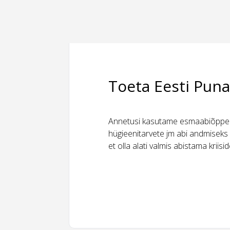
Toeta Eesti Puna
Annetusi kasutame esmaabiõppeks
hügieenitarvete jm abi andmiseks 
et olla alati valmis abistama kriis