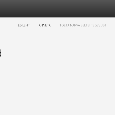
ESILEHT
ANNETA
TOETA NARVA SELTSI TEGEVUST
d