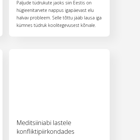
Paljude tüdrukute jaoks siin Eestis on
hügieenitarvete nappus igapäevast elu
halvav probleem. Selle tõttu jääb lausa iga
kümnes tüdruk koolitegevusest kõrvale.
Meditsiiniabi lastele
konfliktipiirkondades