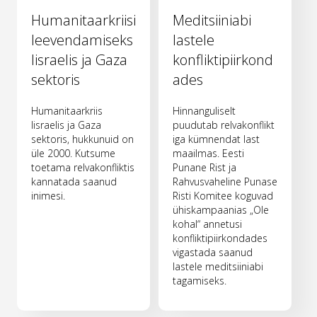
Humanitaarkriisi
Meditsiiniabi
leevendamiseks
lastele
Iisraelis ja Gaza
konfliktipiirkond
sektoris
ades
Humanitaarkriis
Hinnanguliselt
Iisraelis ja Gaza
puudutab relvakonflikt
sektoris, hukkunuid on
iga kümnendat last
üle 2000. Kutsume
maailmas. Eesti
toetama relvakonfliktis
Punane Rist ja
kannatada saanud
Rahvusvaheline Punase
inimesi.
Risti Komitee koguvad
ühiskampaanias „Ole
kohal“ annetusi
konfliktipiirkondades
vigastada saanud
lastele meditsiiniabi
tagamiseks.