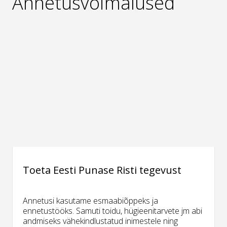
Annetusvõimalused
Toeta Eesti Punase Risti tegevust
Annetusi kasutame esmaabiõppeks ja
ennetustööks. Samuti toidu, hügieenitarvete jm abi
andmiseks vähekindlustatud inimestele ning