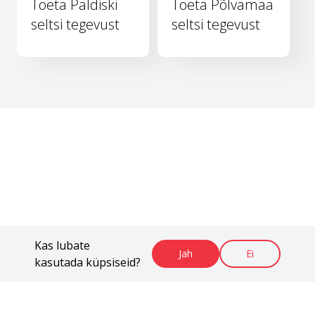
Toeta Paldiski
Toeta Põlvamaa
seltsi tegevust
seltsi tegevust
Kas lubate
Jah
Ei
kasutada küpsiseid?