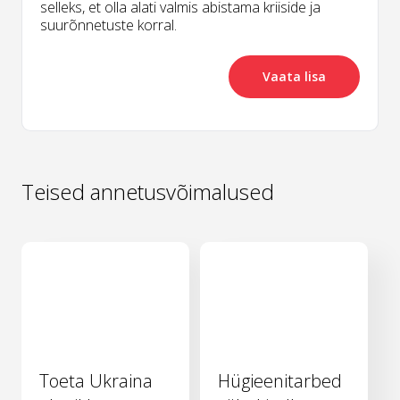
selleks, et olla alati valmis abistama kriiside ja
suurõnnetuste korral.
Vaata lisa
Teised annetusvõimalused
Toeta Ukraina
Hügieenitarbed