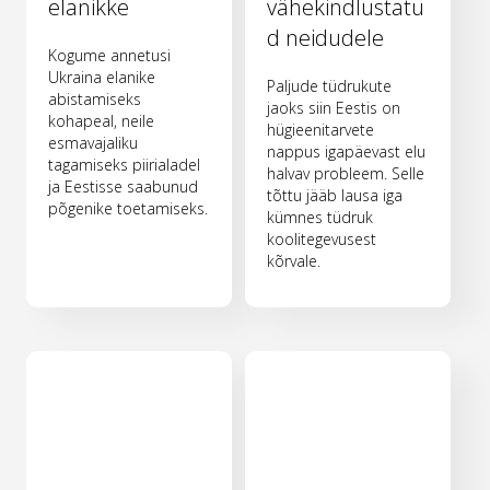
elanikke
vähekindlustatu
d neidudele
Kogume annetusi
Ukraina elanike
Paljude tüdrukute
abistamiseks
jaoks siin Eestis on
kohapeal, neile
hügieenitarvete
esmavajaliku
nappus igapäevast elu
tagamiseks piirialadel
halvav probleem. Selle
ja Eestisse saabunud
tõttu jääb lausa iga
põgenike toetamiseks.
kümnes tüdruk
koolitegevusest
kõrvale.