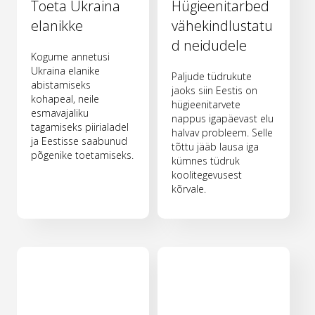
Toeta Ukraina
Hügieenitarbed
elanikke
vähekindlustatu
d neidudele
Kogume annetusi
Ukraina elanike
Paljude tüdrukute
abistamiseks
jaoks siin Eestis on
kohapeal, neile
hügieenitarvete
esmavajaliku
nappus igapäevast elu
tagamiseks piirialadel
halvav probleem. Selle
ja Eestisse saabunud
tõttu jääb lausa iga
põgenike toetamiseks.
kümnes tüdruk
koolitegevusest
kõrvale.