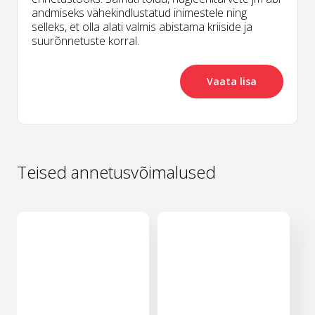
andmiseks vähekindlustatud inimestele ning
selleks, et olla alati valmis abistama kriiside ja
suurõnnetuste korral.
Vaata lisa
Teised annetusvõimalused