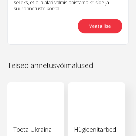
selleks, et olla alati valmis abistama kriiside ja
suurõnnetuste korral.
Vaata lisa
Teised annetusvõimalused
Toeta Ukraina
Hügieenitarbed