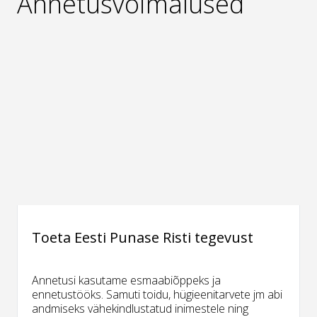
Annetusvõimalused
Toeta Eesti Punase Risti tegevust
Annetusi kasutame esmaabiõppeks ja
ennetustööks. Samuti toidu, hügieenitarvete jm abi
andmiseks vähekindlustatud inimestele ning