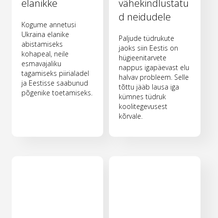
elanikke
vähekindlustatu
d neidudele
Kogume annetusi
Ukraina elanike
Paljude tüdrukute
abistamiseks
jaoks siin Eestis on
kohapeal, neile
hügieenitarvete
esmavajaliku
nappus igapäevast elu
tagamiseks piirialadel
halvav probleem. Selle
ja Eestisse saabunud
tõttu jääb lausa iga
põgenike toetamiseks.
kümnes tüdruk
koolitegevusest
kõrvale.