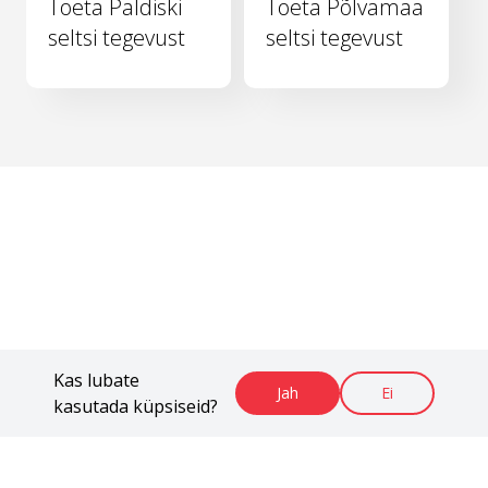
Toeta Paldiski
Toeta Põlvamaa
seltsi tegevust
seltsi tegevust
Kas lubate
Jah
Ei
kasutada küpsiseid?