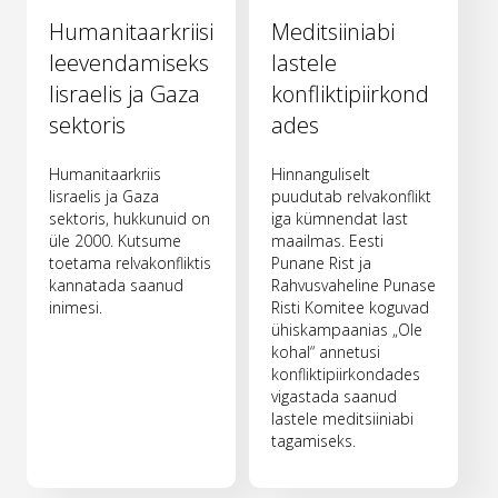
Humanitaarkriisi
Meditsiiniabi
leevendamiseks
lastele
Iisraelis ja Gaza
konfliktipiirkond
sektoris
ades
Humanitaarkriis
Hinnanguliselt
Iisraelis ja Gaza
puudutab relvakonflikt
sektoris, hukkunuid on
iga kümnendat last
üle 2000. Kutsume
maailmas. Eesti
toetama relvakonfliktis
Punane Rist ja
kannatada saanud
Rahvusvaheline Punase
inimesi.
Risti Komitee koguvad
ühiskampaanias „Ole
kohal“ annetusi
konfliktipiirkondades
vigastada saanud
lastele meditsiiniabi
tagamiseks.