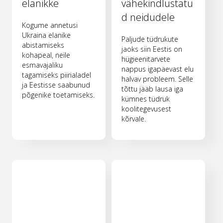
elanikke
vähekindlustatu
d neidudele
Kogume annetusi
Ukraina elanike
Paljude tüdrukute
abistamiseks
jaoks siin Eestis on
kohapeal, neile
hügieenitarvete
esmavajaliku
nappus igapäevast elu
tagamiseks piirialadel
halvav probleem. Selle
ja Eestisse saabunud
tõttu jääb lausa iga
põgenike toetamiseks.
kümnes tüdruk
koolitegevusest
kõrvale.