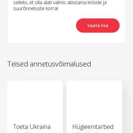
selleks, et olla alati valmis abistama kriiside ja
suurõnnetuste korral.
Vaata lisa
Teised annetusvõimalused
Toeta Ukraina
Hügieenitarbed