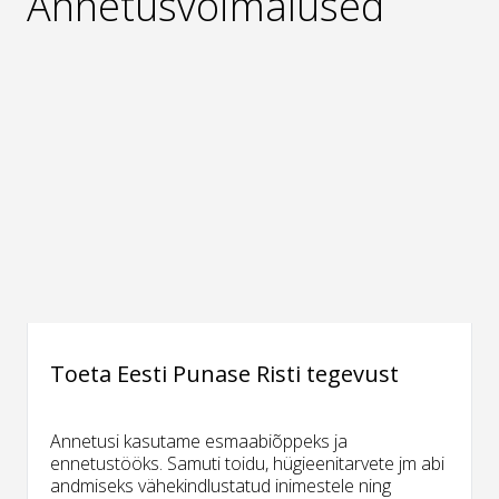
Annetusvõimalused
Toeta Eesti Punase Risti tegevust
Annetusi kasutame esmaabiõppeks ja
ennetustööks. Samuti toidu, hügieenitarvete jm abi
andmiseks vähekindlustatud inimestele ning