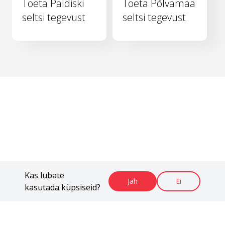
Toeta Paldiski
Toeta Põlvamaa
seltsi tegevust
seltsi tegevust
Kas lubate
Jah
Ei
kasutada küpsiseid?