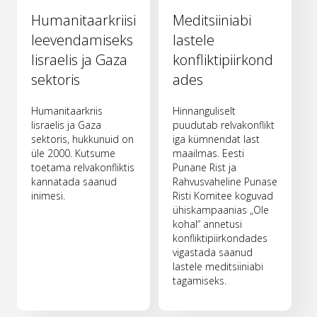
Humanitaarkriisi
Meditsiiniabi
leevendamiseks
lastele
Iisraelis ja Gaza
konfliktipiirkond
sektoris
ades
Humanitaarkriis
Hinnanguliselt
Iisraelis ja Gaza
puudutab relvakonflikt
sektoris, hukkunuid on
iga kümnendat last
üle 2000. Kutsume
maailmas. Eesti
toetama relvakonfliktis
Punane Rist ja
kannatada saanud
Rahvusvaheline Punase
inimesi.
Risti Komitee koguvad
ühiskampaanias „Ole
kohal“ annetusi
konfliktipiirkondades
vigastada saanud
lastele meditsiiniabi
tagamiseks.