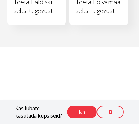
Toeta Paldiski
Toeta Põlvamaa
seltsi tegevust
seltsi tegevust
Kas lubate
Jah
Ei
kasutada küpsiseid?