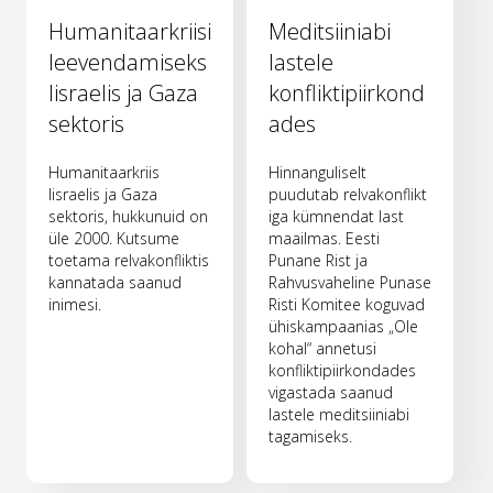
Humanitaarkriisi
Meditsiiniabi
leevendamiseks
lastele
Iisraelis ja Gaza
konfliktipiirkond
sektoris
ades
Humanitaarkriis
Hinnanguliselt
Iisraelis ja Gaza
puudutab relvakonflikt
sektoris, hukkunuid on
iga kümnendat last
üle 2000. Kutsume
maailmas. Eesti
toetama relvakonfliktis
Punane Rist ja
kannatada saanud
Rahvusvaheline Punase
inimesi.
Risti Komitee koguvad
ühiskampaanias „Ole
kohal“ annetusi
konfliktipiirkondades
vigastada saanud
lastele meditsiiniabi
tagamiseks.