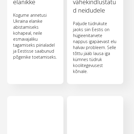
elanikke
vähekindlustatu
d neidudele
Kogume annetusi
Ukraina elanike
Paljude tüdrukute
abistamiseks
jaoks siin Eestis on
kohapeal, neile
hügieenitarvete
esmavajaliku
nappus igapäevast elu
tagamiseks piirialadel
halvav probleem. Selle
ja Eestisse saabunud
tõttu jääb lausa iga
põgenike toetamiseks.
kümnes tüdruk
koolitegevusest
kõrvale.