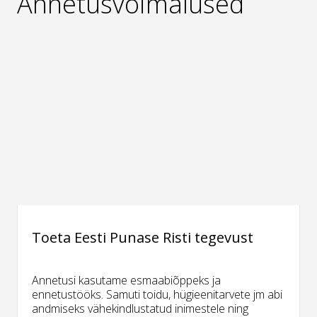
Annetusvõimalused
Toeta Eesti Punase Risti tegevust
Annetusi kasutame esmaabiõppeks ja
ennetustööks. Samuti toidu, hügieenitarvete jm abi
andmiseks vähekindlustatud inimestele ning