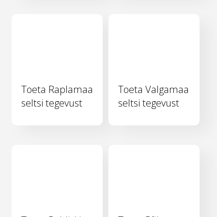
Toeta Raplamaa
Toeta Valgamaa
seltsi tegevust
seltsi tegevust