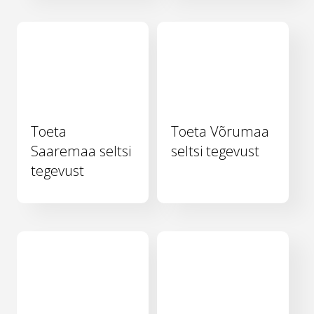
Toeta
Toeta Võrumaa
Saaremaa seltsi
seltsi tegevust
tegevust