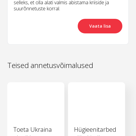
selleks, et olla alati valmis abistama kriiside ja
suurõnnetuste korral.
Vaata lisa
Teised annetusvõimalused
Toeta Ukraina
Hügieenitarbed