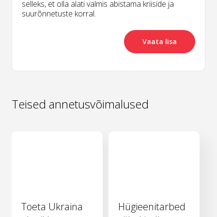
selleks, et olla alati valmis abistama kriiside ja
suurõnnetuste korral.
Vaata lisa
Teised annetusvõimalused
Toeta Ukraina
Hügieenitarbed