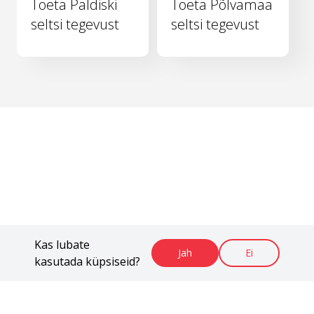
Toeta Paldiski
Toeta Põlvamaa
seltsi tegevust
seltsi tegevust
Kas lubate
Jah
Ei
kasutada küpsiseid?