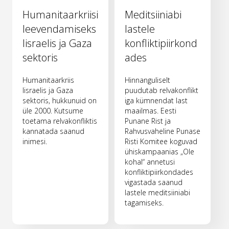
Humanitaarkriisi
Meditsiiniabi
leevendamiseks
lastele
Iisraelis ja Gaza
konfliktipiirkond
sektoris
ades
Humanitaarkriis
Hinnanguliselt
Iisraelis ja Gaza
puudutab relvakonflikt
sektoris, hukkunuid on
iga kümnendat last
üle 2000. Kutsume
maailmas. Eesti
toetama relvakonfliktis
Punane Rist ja
kannatada saanud
Rahvusvaheline Punase
inimesi.
Risti Komitee koguvad
ühiskampaanias „Ole
kohal“ annetusi
konfliktipiirkondades
vigastada saanud
lastele meditsiiniabi
tagamiseks.