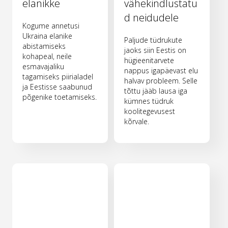
elanikke
vähekindlustatu
d neidudele
Kogume annetusi
Ukraina elanike
Paljude tüdrukute
abistamiseks
jaoks siin Eestis on
kohapeal, neile
hügieenitarvete
esmavajaliku
nappus igapäevast elu
tagamiseks piirialadel
halvav probleem. Selle
ja Eestisse saabunud
tõttu jääb lausa iga
põgenike toetamiseks.
kümnes tüdruk
koolitegevusest
kõrvale.