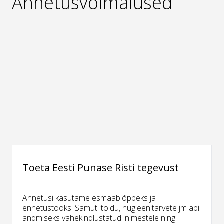
Annetusvõimalused
Toeta Eesti Punase Risti tegevust
Annetusi kasutame esmaabiõppeks ja
ennetustööks. Samuti toidu, hügieenitarvete jm abi
andmiseks vähekindlustatud inimestele ning