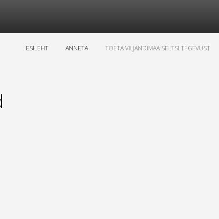
ESILEHT
ANNETA
TOETA VILJANDIMAA SELTSI TEGEVUST
d