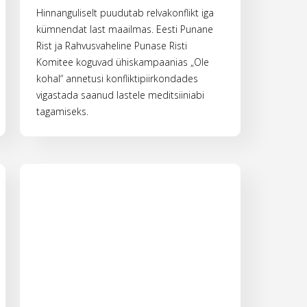
Hinnanguliselt puudutab relvakonflikt iga
kümnendat last maailmas. Eesti Punane
Rist ja Rahvusvaheline Punase Risti
Komitee koguvad ühiskampaanias „Ole
kohal“ annetusi konfliktipiirkondades
vigastada saanud lastele meditsiiniabi
tagamiseks.