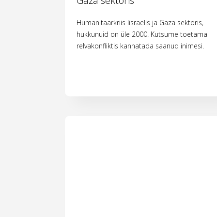
Gaza sektoris
Humanitaarkriis Iisraelis ja Gaza sektoris,
hukkunuid on üle 2000. Kutsume toetama
relvakonfliktis kannatada saanud inimesi.