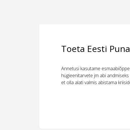
Toeta Eesti Puna
Annetusi kasutame esmaabiõppeks
hügieenitarvete jm abi andmiseks 
et olla alati valmis abistama kriis