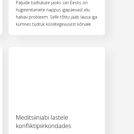
Paljude tüdrukute jaoks siin Eestis on
hügieenitarvete nappus igapäevast elu
halvav probleem. Selle tõttu jääb lausa iga
kümnes tüdruk koolitegevusest kõrvale.
Meditsiiniabi lastele
konfliktipiirkondades