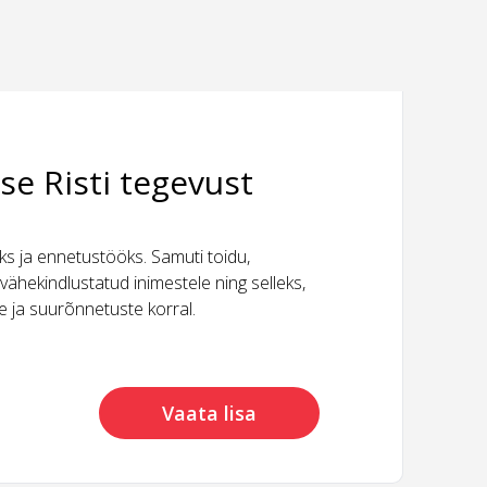
se Risti tegevust
 ja ennetustööks. Samuti toidu,
vähekindlustatud inimestele ning selleks,
ide ja suurõnnetuste korral.
Vaata lisa