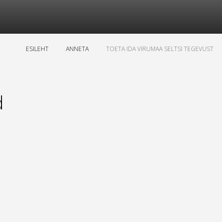
ESILEHT
ANNETA
TOETA IDA VIRUMAA SELTSI TEGEVUST
d