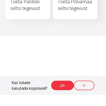
Toeta Paldiski
Toeta Põlvamaa
seltsi tegevust
seltsi tegevust
Kas lubate
Jah
Ei
kasutada küpsiseid?