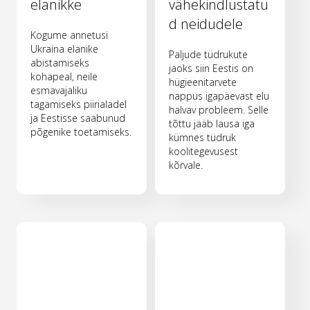
elanikke
vähekindlustatu
d neidudele
Kogume annetusi
Ukraina elanike
Paljude tüdrukute
abistamiseks
jaoks siin Eestis on
kohapeal, neile
hügieenitarvete
esmavajaliku
nappus igapäevast elu
tagamiseks piirialadel
halvav probleem. Selle
ja Eestisse saabunud
tõttu jääb lausa iga
põgenike toetamiseks.
kümnes tüdruk
koolitegevusest
kõrvale.