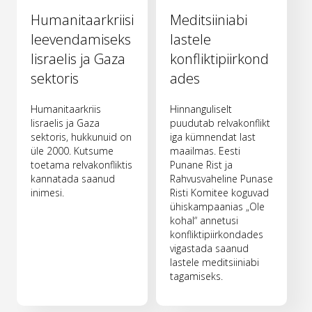
Humanitaarkriisi
Meditsiiniabi
leevendamiseks
lastele
Iisraelis ja Gaza
konfliktipiirkond
sektoris
ades
Humanitaarkriis
Hinnanguliselt
Iisraelis ja Gaza
puudutab relvakonflikt
sektoris, hukkunuid on
iga kümnendat last
üle 2000. Kutsume
maailmas. Eesti
toetama relvakonfliktis
Punane Rist ja
kannatada saanud
Rahvusvaheline Punase
inimesi.
Risti Komitee koguvad
ühiskampaanias „Ole
kohal“ annetusi
konfliktipiirkondades
vigastada saanud
lastele meditsiiniabi
tagamiseks.