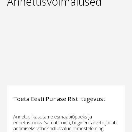
Annetusvõimalused
Toeta Eesti Punase Risti tegevust
Annetusi kasutame esmaabiõppeks ja
ennetustööks. Samuti toidu, hügieenitarvete jm abi
andmiseks vähekindlustatud inimestele ning