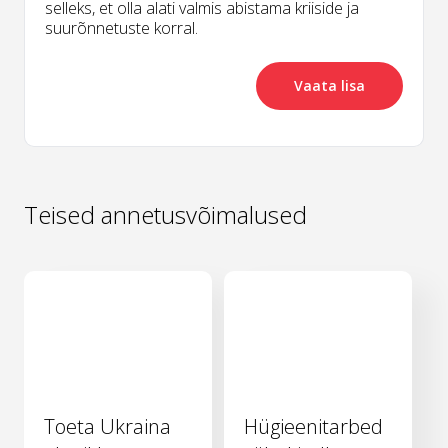
selleks, et olla alati valmis abistama kriiside ja
suurõnnetuste korral.
Vaata lisa
Teised annetusvõimalused
Toeta Ukraina
Hügieenitarbed