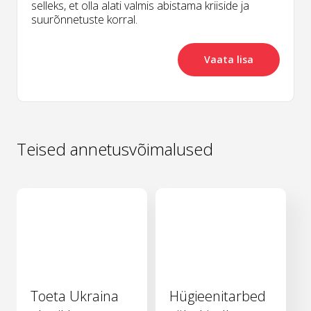
selleks, et olla alati valmis abistama kriiside ja
suurõnnetuste korral.
Vaata lisa
Teised annetusvõimalused
Toeta Ukraina
Hügieenitarbed