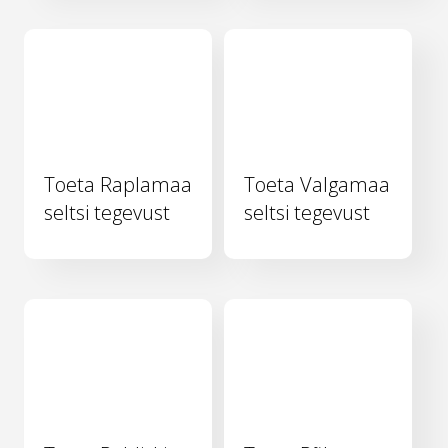
Toeta Raplamaa
Toeta Valgamaa
seltsi tegevust
seltsi tegevust