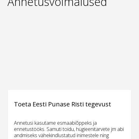
Annetusvõimalused
Toeta Eesti Punase Risti tegevust
Annetusi kasutame esmaabiõppeks ja
ennetustööks. Samuti toidu, hügieenitarvete jm abi
andmiseks vähekindlustatud inimestele ning