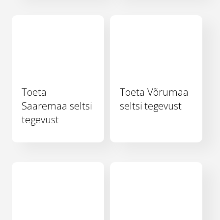
Toeta
Toeta Võrumaa
Saaremaa seltsi
seltsi tegevust
tegevust