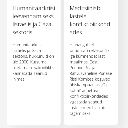
Humanitaarkriisi
Meditsiiniabi
leevendamiseks
lastele
Iisraelis ja Gaza
konfliktipiirkond
sektoris
ades
Humanitaarkriis
Hinnanguliselt
Iisraelis ja Gaza
puudutab relvakonflikt
sektoris, hukkunuid on
iga kümnendat last
üle 2000. Kutsume
maailmas. Eesti
toetama relvakonfliktis
Punane Rist ja
kannatada saanud
Rahvusvaheline Punase
inimesi.
Risti Komitee koguvad
ühiskampaanias „Ole
kohal“ annetusi
konfliktipiirkondades
vigastada saanud
lastele meditsiiniabi
tagamiseks.