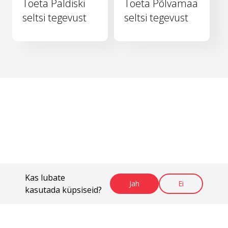
Toeta Paldiski
Toeta Põlvamaa
seltsi tegevust
seltsi tegevust
Kas lubate
Jah
Ei
kasutada küpsiseid?