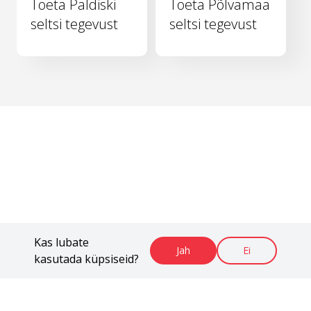
Toeta Paldiski
Toeta Põlvamaa
seltsi tegevust
seltsi tegevust
Kas lubate
Jah
Ei
kasutada küpsiseid?