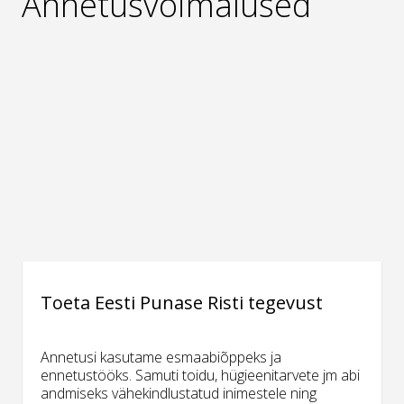
Annetusvõimalused
Toeta Eesti Punase Risti tegevust
Annetusi kasutame esmaabiõppeks ja
ennetustööks. Samuti toidu, hügieenitarvete jm abi
andmiseks vähekindlustatud inimestele ning