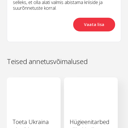
selleks, et olla alati valmis abistama kriiside ja
suurõnnetuste korral.
Vaata lisa
Teised annetusvõimalused
Toeta Ukraina
Hügieenitarbed