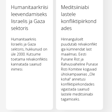
Humanitaarkriisi
Meditsiiniabi
leevendamiseks
lastele
Iisraelis ja Gaza
konfliktipiirkond
sektoris
ades
Humanitaarkriis
Hinnanguliselt
Iisraelis ja Gaza
puudutab relvakonflikt
sektoris, hukkunuid on
iga kümnendat last
üle 2000. Kutsume
maailmas. Eesti
toetama relvakonfliktis
Punane Rist ja
kannatada saanud
Rahvusvaheline Punase
inimesi.
Risti Komitee koguvad
ühiskampaanias „Ole
kohal“ annetusi
konfliktipiirkondades
vigastada saanud
lastele meditsiiniabi
tagamiseks.