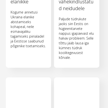
elanikke
vähekindlustatu
d neidudele
Kogume annetusi
Ukraina elanike
Paljude tüdrukute
abistamiseks
jaoks siin Eestis on
kohapeal, neile
hügieenitarvete
esmavajaliku
nappus igapäevast elu
tagamiseks piirialadel
halvav probleem. Selle
ja Eestisse saabunud
tõttu jääb lausa iga
põgenike toetamiseks.
kümnes tüdruk
koolitegevusest
kõrvale.