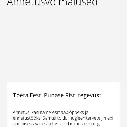
Annetusvõimalused
Toeta Eesti Punase Risti tegevust
Annetusi kasutame esmaabiõppeks ja
ennetustööks. Samuti toidu, hügieenitarvete jm abi
andmiseks vähekindlustatud inimestele ning