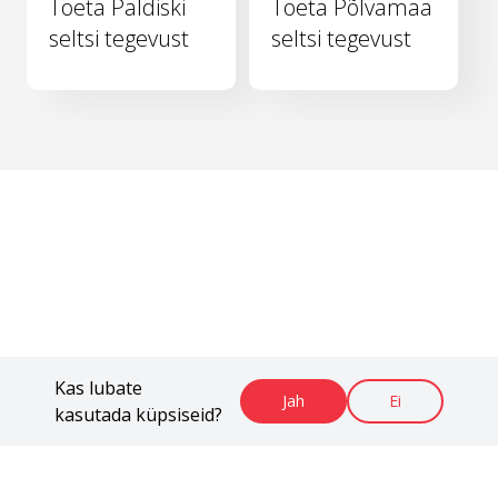
Toeta Paldiski
Toeta Põlvamaa
seltsi tegevust
seltsi tegevust
Kas lubate
Jah
Ei
kasutada küpsiseid?