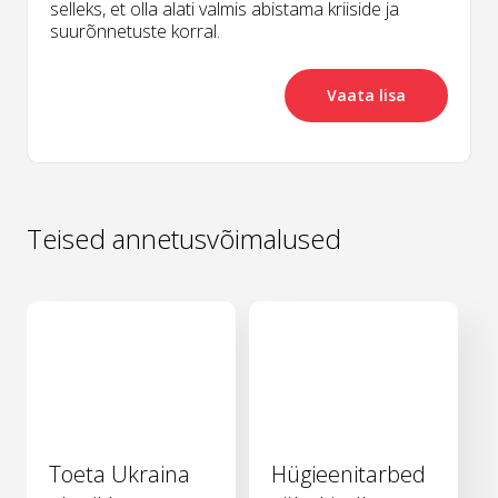
selleks, et olla alati valmis abistama kriiside ja
suurõnnetuste korral.
Vaata lisa
Teised annetusvõimalused
Toeta Ukraina
Hügieenitarbed