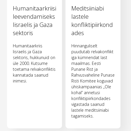
Humanitaarkriisi
Meditsiiniabi
leevendamiseks
lastele
Iisraelis ja Gaza
konfliktipiirkond
sektoris
ades
Humanitaarkriis
Hinnanguliselt
Iisraelis ja Gaza
puudutab relvakonflikt
sektoris, hukkunuid on
iga kümnendat last
üle 2000. Kutsume
maailmas. Eesti
toetama relvakonfliktis
Punane Rist ja
kannatada saanud
Rahvusvaheline Punase
inimesi.
Risti Komitee koguvad
ühiskampaanias „Ole
kohal“ annetusi
konfliktipiirkondades
vigastada saanud
lastele meditsiiniabi
tagamiseks.