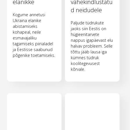
elanikke
vähekindlustatu
d neidudele
Kogume annetusi
Ukraina elanike
Paljude tüdrukute
abistamiseks
jaoks siin Eestis on
kohapeal, neile
hügieenitarvete
esmavajaliku
nappus igapäevast elu
tagamiseks piirialadel
halvav probleem. Selle
ja Eestisse saabunud
tõttu jääb lausa iga
põgenike toetamiseks.
kümnes tüdruk
koolitegevusest
kõrvale.