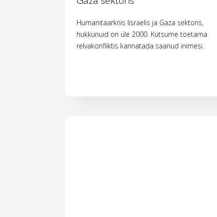
Gaza sektoris
Humanitaarkriis Iisraelis ja Gaza sektoris,
hukkunuid on üle 2000. Kutsume toetama
relvakonfliktis kannatada saanud inimesi.