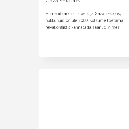
Gaza sektoris
Humanitaarkriis Iisraelis ja Gaza sektoris,
hukkunuid on üle 2000. Kutsume toetama
relvakonfliktis kannatada saanud inimesi.