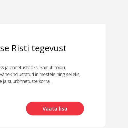
se Risti tegevust
 ja ennetustööks. Samuti toidu,
vähekindlustatud inimestele ning selleks,
ide ja suurõnnetuste korral.
Vaata lisa