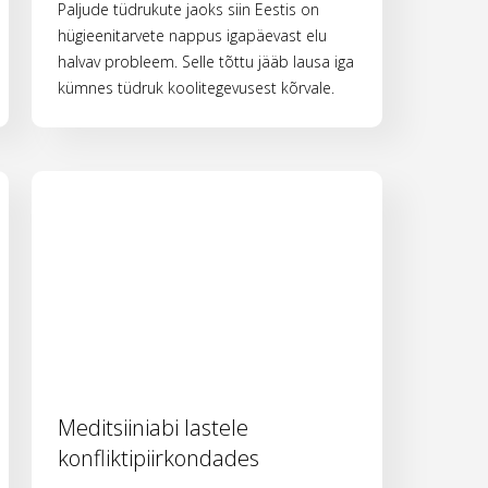
Paljude tüdrukute jaoks siin Eestis on
hügieenitarvete nappus igapäevast elu
halvav probleem. Selle tõttu jääb lausa iga
kümnes tüdruk koolitegevusest kõrvale.
Meditsiiniabi lastele
konfliktipiirkondades