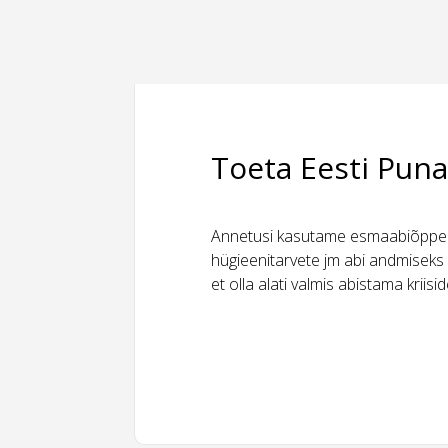
Toeta Eesti Puna
Annetusi kasutame esmaabiõppeks
hügieenitarvete jm abi andmiseks 
et olla alati valmis abistama kriis