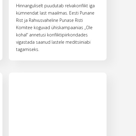
Hinnanguliselt puudutab relvakonflikt iga
kümnendat last maailmas. Eesti Punane
Rist ja Rahvusvaheline Punase Risti
Komitee koguvad ühiskampaanias „Ole
kohal“ annetusi konfliktipiirkondades
vigastada saanud lastele meditsiiniabi
tagamiseks.