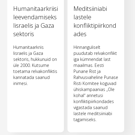
Humanitaarkriisi
Meditsiiniabi
leevendamiseks
lastele
Iisraelis ja Gaza
konfliktipiirkond
sektoris
ades
Humanitaarkriis
Hinnanguliselt
Iisraelis ja Gaza
puudutab relvakonflikt
sektoris, hukkunuid on
iga kümnendat last
üle 2000. Kutsume
maailmas. Eesti
toetama relvakonfliktis
Punane Rist ja
kannatada saanud
Rahvusvaheline Punase
inimesi.
Risti Komitee koguvad
ühiskampaanias „Ole
kohal“ annetusi
konfliktipiirkondades
vigastada saanud
lastele meditsiiniabi
tagamiseks.