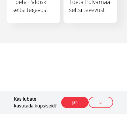
Toeta Paldiski
Toeta Põlvamaa
seltsi tegevust
seltsi tegevust
Kas lubate
Jah
Ei
kasutada küpsiseid?