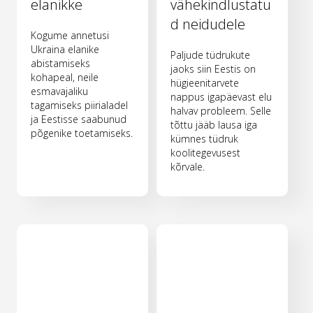
elanikke
vähekindlustatu
d neidudele
Kogume annetusi
Ukraina elanike
Paljude tüdrukute
abistamiseks
jaoks siin Eestis on
kohapeal, neile
hügieenitarvete
esmavajaliku
nappus igapäevast elu
tagamiseks piirialadel
halvav probleem. Selle
ja Eestisse saabunud
tõttu jääb lausa iga
põgenike toetamiseks.
kümnes tüdruk
koolitegevusest
kõrvale.