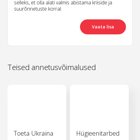
selleks, et olla alati valmis abistama kriiside ja
suurõnnetuste korral.
Vaata lisa
Teised annetusvõimalused
Toeta Ukraina
Hügieenitarbed