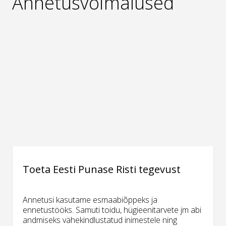
Annetusvõimalused
Toeta Eesti Punase Risti tegevust
Annetusi kasutame esmaabiõppeks ja
ennetustööks. Samuti toidu, hügieenitarvete jm abi
andmiseks vähekindlustatud inimestele ning