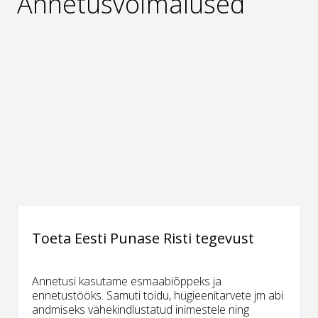
Annetusvõimalused
Toeta Eesti Punase Risti tegevust
Annetusi kasutame esmaabiõppeks ja
ennetustööks. Samuti toidu, hügieenitarvete jm abi
andmiseks vähekindlustatud inimestele ning