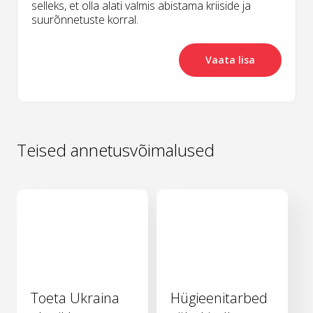
selleks, et olla alati valmis abistama kriiside ja
suurõnnetuste korral.
Vaata lisa
Teised annetusvõimalused
Toeta Ukraina
Hügieenitarbed