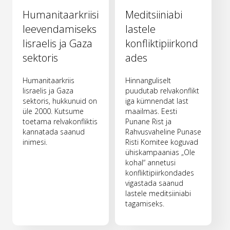
Humanitaarkriisi
Meditsiiniabi
leevendamiseks
lastele
Iisraelis ja Gaza
konfliktipiirkond
sektoris
ades
Humanitaarkriis
Hinnanguliselt
Iisraelis ja Gaza
puudutab relvakonflikt
sektoris, hukkunuid on
iga kümnendat last
üle 2000. Kutsume
maailmas. Eesti
toetama relvakonfliktis
Punane Rist ja
kannatada saanud
Rahvusvaheline Punase
inimesi.
Risti Komitee koguvad
ühiskampaanias „Ole
kohal“ annetusi
konfliktipiirkondades
vigastada saanud
lastele meditsiiniabi
tagamiseks.