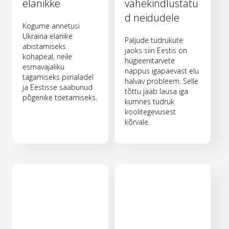
elanikke
vähekindlustatu
d neidudele
Kogume annetusi
Ukraina elanike
Paljude tüdrukute
abistamiseks
jaoks siin Eestis on
kohapeal, neile
hügieenitarvete
esmavajaliku
nappus igapäevast elu
tagamiseks piirialadel
halvav probleem. Selle
ja Eestisse saabunud
tõttu jääb lausa iga
põgenike toetamiseks.
kümnes tüdruk
koolitegevusest
kõrvale.