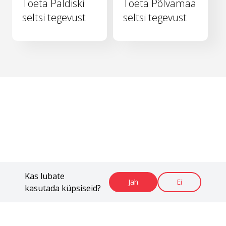
Toeta Paldiski
Toeta Põlvamaa
seltsi tegevust
seltsi tegevust
Kas lubate
Jah
Ei
kasutada küpsiseid?