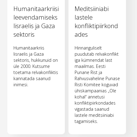
Humanitaarkriisi
Meditsiiniabi
leevendamiseks
lastele
Iisraelis ja Gaza
konfliktipiirkond
sektoris
ades
Humanitaarkriis
Hinnanguliselt
Iisraelis ja Gaza
puudutab relvakonflikt
sektoris, hukkunuid on
iga kümnendat last
üle 2000. Kutsume
maailmas. Eesti
toetama relvakonfliktis
Punane Rist ja
kannatada saanud
Rahvusvaheline Punase
inimesi.
Risti Komitee koguvad
ühiskampaanias „Ole
kohal“ annetusi
konfliktipiirkondades
vigastada saanud
lastele meditsiiniabi
tagamiseks.