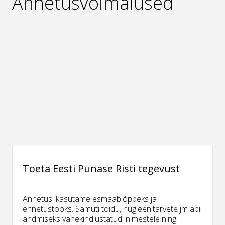
Annetusvõimalused
Toeta Eesti Punase Risti tegevust
Annetusi kasutame esmaabiõppeks ja
ennetustööks. Samuti toidu, hügieenitarvete jm abi
andmiseks vähekindlustatud inimestele ning