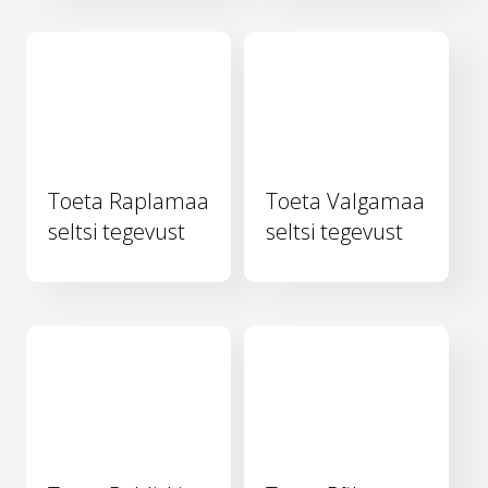
Toeta Raplamaa
Toeta Valgamaa
seltsi tegevust
seltsi tegevust