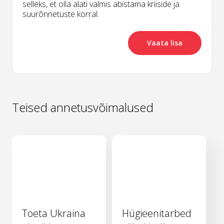
selleks, et olla alati valmis abistama kriiside ja
suurõnnetuste korral.
Vaata lisa
Teised annetusvõimalused
Toeta Ukraina
Hügieenitarbed