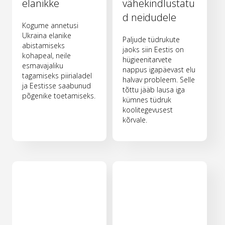
elanikke
vähekindlustatu
d neidudele
Kogume annetusi
Ukraina elanike
Paljude tüdrukute
abistamiseks
jaoks siin Eestis on
kohapeal, neile
hügieenitarvete
esmavajaliku
nappus igapäevast elu
tagamiseks piirialadel
halvav probleem. Selle
ja Eestisse saabunud
tõttu jääb lausa iga
põgenike toetamiseks.
kümnes tüdruk
koolitegevusest
kõrvale.