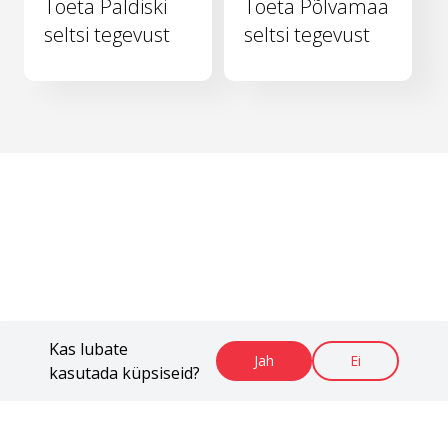
Toeta Paldiski
Toeta Põlvamaa
seltsi tegevust
seltsi tegevust
Kas lubate
Jah
Ei
kasutada küpsiseid?