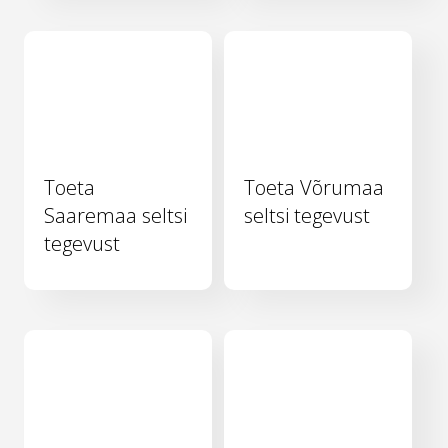
Toeta
Toeta Võrumaa
Saaremaa seltsi
seltsi tegevust
tegevust