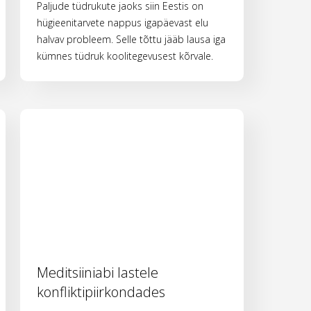
Paljude tüdrukute jaoks siin Eestis on
hügieenitarvete nappus igapäevast elu
halvav probleem. Selle tõttu jääb lausa iga
kümnes tüdruk koolitegevusest kõrvale.
Meditsiiniabi lastele
konfliktipiirkondades