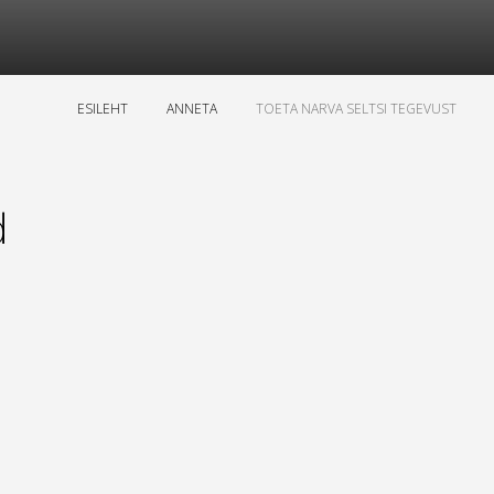
ESILEHT
ANNETA
TOETA NARVA SELTSI TEGEVUST
d