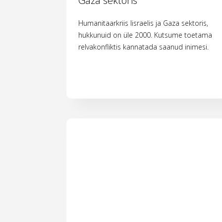
Gaza sektoris
Humanitaarkriis Iisraelis ja Gaza sektoris,
hukkunuid on üle 2000. Kutsume toetama
relvakonfliktis kannatada saanud inimesi.