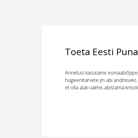
Toeta Eesti Puna
Annetusi kasutame esmaabiõppeks
hügieenitarvete jm abi andmiseks 
et olla alati valmis abistama kriis