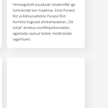
Hinnanguliselt puudutab relvakonflikt iga
kümnendat last maailmas. Eesti Punane
Rist ja Rahvusvaheline Punase Risti
Komitee koguvad ühiskampaanias „Ole
kohal“ annetusi konfliktipiirkondades
vigastada saanud lastele meditsiiniabi
tagamiseks.