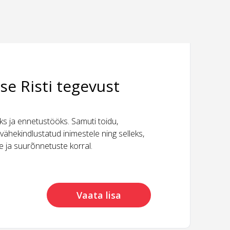
se Risti tegevust
 ja ennetustööks. Samuti toidu,
vähekindlustatud inimestele ning selleks,
ide ja suurõnnetuste korral.
Vaata lisa