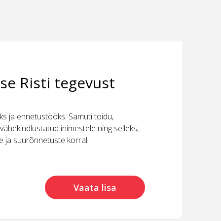
se Risti tegevust
 ja ennetustööks. Samuti toidu,
vähekindlustatud inimestele ning selleks,
ide ja suurõnnetuste korral.
Vaata lisa