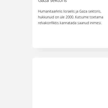
Gaza sektoris
Humanitaarkriis Iisraelis ja Gaza sektoris,
hukkunuid on üle 2000. Kutsume toetama
relvakonfliktis kannatada saanud inimesi.