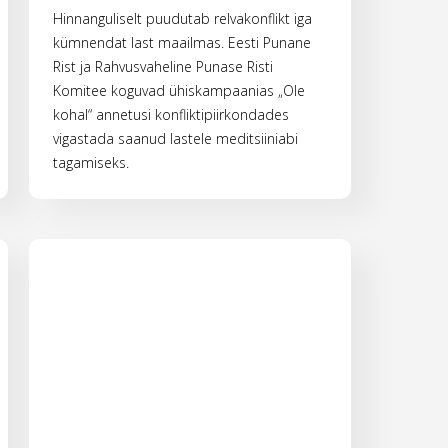
Hinnanguliselt puudutab relvakonflikt iga
kümnendat last maailmas. Eesti Punane
Rist ja Rahvusvaheline Punase Risti
Komitee koguvad ühiskampaanias „Ole
kohal“ annetusi konfliktipiirkondades
vigastada saanud lastele meditsiiniabi
tagamiseks.