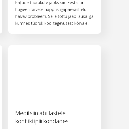
Paljude tüdrukute jaoks siin Eestis on
hügieenitarvete nappus igapäevast elu
halvav probleem. Selle tõttu jääb lausa iga
kümnes tüdruk koolitegevusest kõrvale.
Meditsiiniabi lastele
konfliktipiirkondades