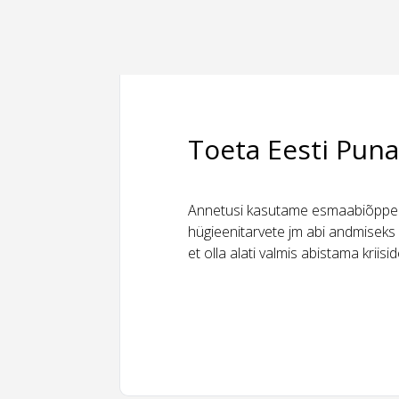
Toeta Eesti Puna
Annetusi kasutame esmaabiõppeks
hügieenitarvete jm abi andmiseks 
et olla alati valmis abistama kriis