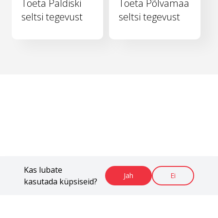
Toeta Paldiski
Toeta Põlvamaa
seltsi tegevust
seltsi tegevust
Kas lubate
Jah
Ei
kasutada küpsiseid?