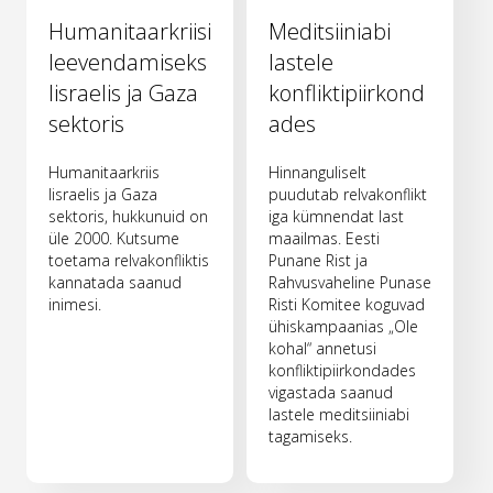
Humanitaarkriisi
Meditsiiniabi
leevendamiseks
lastele
Iisraelis ja Gaza
konfliktipiirkond
sektoris
ades
Humanitaarkriis
Hinnanguliselt
Iisraelis ja Gaza
puudutab relvakonflikt
sektoris, hukkunuid on
iga kümnendat last
üle 2000. Kutsume
maailmas. Eesti
toetama relvakonfliktis
Punane Rist ja
kannatada saanud
Rahvusvaheline Punase
inimesi.
Risti Komitee koguvad
ühiskampaanias „Ole
kohal“ annetusi
konfliktipiirkondades
vigastada saanud
lastele meditsiiniabi
tagamiseks.