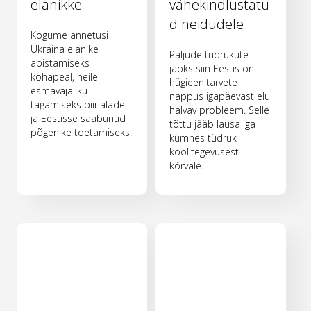
elanikke
vähekindlustatu
d neidudele
Kogume annetusi
Ukraina elanike
Paljude tüdrukute
abistamiseks
jaoks siin Eestis on
kohapeal, neile
hügieenitarvete
esmavajaliku
nappus igapäevast elu
tagamiseks piirialadel
halvav probleem. Selle
ja Eestisse saabunud
tõttu jääb lausa iga
põgenike toetamiseks.
kümnes tüdruk
koolitegevusest
kõrvale.