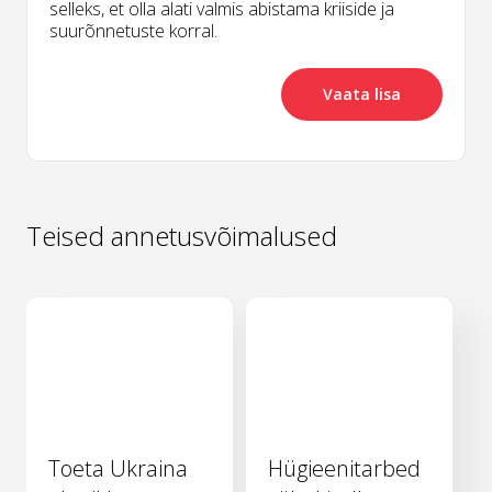
selleks, et olla alati valmis abistama kriiside ja
suurõnnetuste korral.
Vaata lisa
Teised annetusvõimalused
Toeta Ukraina
Hügieenitarbed