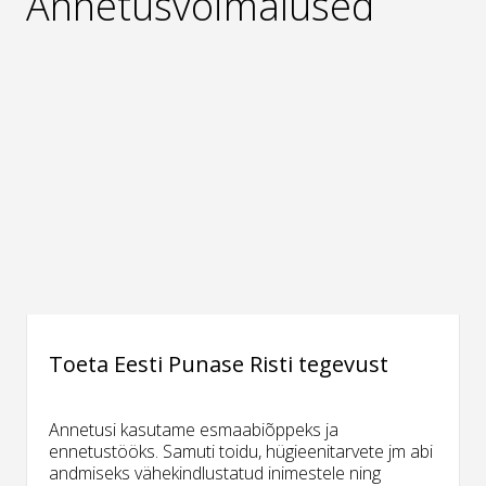
Annetusvõimalused
Toeta Eesti Punase Risti tegevust
Annetusi kasutame esmaabiõppeks ja
ennetustööks. Samuti toidu, hügieenitarvete jm abi
andmiseks vähekindlustatud inimestele ning