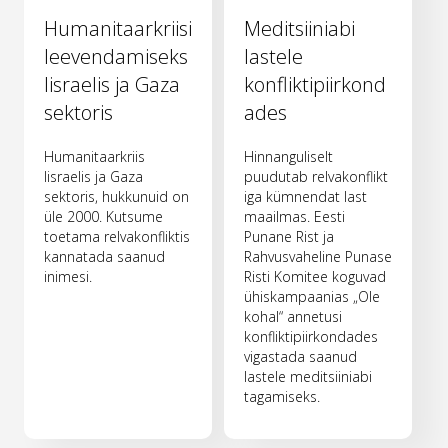
Humanitaarkriisi
Meditsiiniabi
leevendamiseks
lastele
Iisraelis ja Gaza
konfliktipiirkond
sektoris
ades
Humanitaarkriis
Hinnanguliselt
Iisraelis ja Gaza
puudutab relvakonflikt
sektoris, hukkunuid on
iga kümnendat last
üle 2000. Kutsume
maailmas. Eesti
toetama relvakonfliktis
Punane Rist ja
kannatada saanud
Rahvusvaheline Punase
inimesi.
Risti Komitee koguvad
ühiskampaanias „Ole
kohal“ annetusi
konfliktipiirkondades
vigastada saanud
lastele meditsiiniabi
tagamiseks.