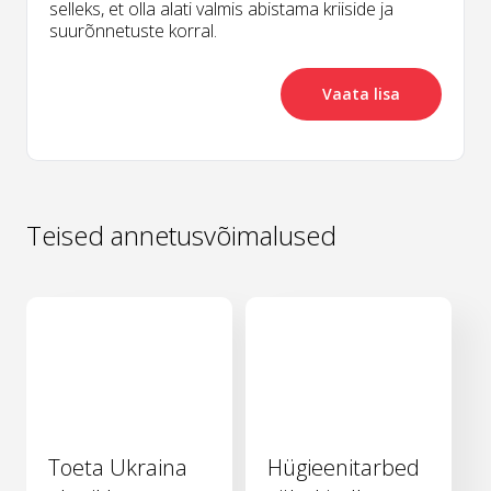
selleks, et olla alati valmis abistama kriiside ja
suurõnnetuste korral.
Vaata lisa
Teised annetusvõimalused
Toeta Ukraina
Hügieenitarbed