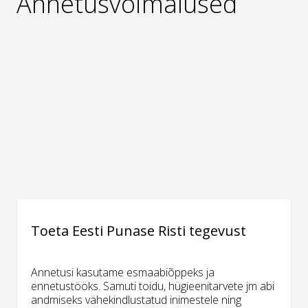
Annetusvõimalused
Toeta Eesti Punase Risti tegevust
Annetusi kasutame esmaabiõppeks ja
ennetustööks. Samuti toidu, hügieenitarvete jm abi
andmiseks vähekindlustatud inimestele ning