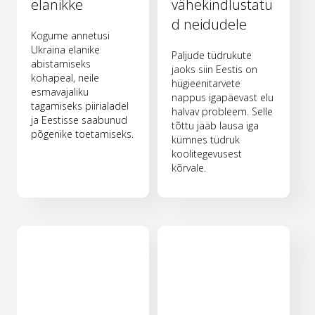
elanikke
vähekindlustatu
d neidudele
Kogume annetusi
Ukraina elanike
Paljude tüdrukute
abistamiseks
jaoks siin Eestis on
kohapeal, neile
hügieenitarvete
esmavajaliku
nappus igapäevast elu
tagamiseks piirialadel
halvav probleem. Selle
ja Eestisse saabunud
tõttu jääb lausa iga
põgenike toetamiseks.
kümnes tüdruk
koolitegevusest
kõrvale.