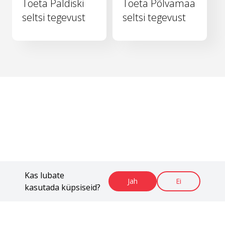
Toeta Paldiski
Toeta Põlvamaa
seltsi tegevust
seltsi tegevust
Kas lubate
Jah
Ei
kasutada küpsiseid?