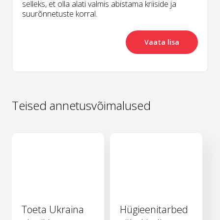
selleks, et olla alati valmis abistama kriiside ja
suurõnnetuste korral.
Vaata lisa
Teised annetusvõimalused
Toeta Ukraina
Hügieenitarbed