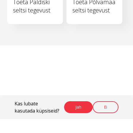
Toeta Paldiski
Toeta Põlvamaa
seltsi tegevust
seltsi tegevust
Kas lubate
Jah
Ei
kasutada küpsiseid?