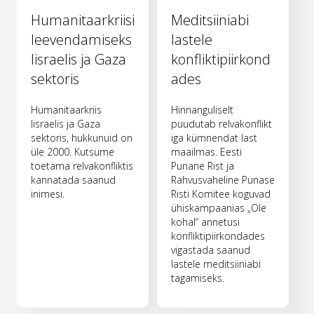
Humanitaarkriisi
Meditsiiniabi
leevendamiseks
lastele
Iisraelis ja Gaza
konfliktipiirkond
sektoris
ades
Humanitaarkriis
Hinnanguliselt
Iisraelis ja Gaza
puudutab relvakonflikt
sektoris, hukkunuid on
iga kümnendat last
üle 2000. Kutsume
maailmas. Eesti
toetama relvakonfliktis
Punane Rist ja
kannatada saanud
Rahvusvaheline Punase
inimesi.
Risti Komitee koguvad
ühiskampaanias „Ole
kohal“ annetusi
konfliktipiirkondades
vigastada saanud
lastele meditsiiniabi
tagamiseks.