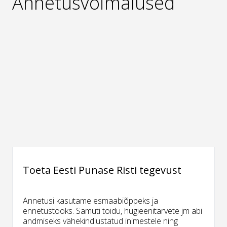
Annetusvõimalused
Toeta Eesti Punase Risti tegevust
Annetusi kasutame esmaabiõppeks ja
ennetustööks. Samuti toidu, hügieenitarvete jm abi
andmiseks vähekindlustatud inimestele ning