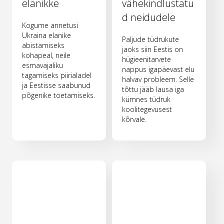
elanikke
vähekindlustatu
d neidudele
Kogume annetusi
Ukraina elanike
Paljude tüdrukute
abistamiseks
jaoks siin Eestis on
kohapeal, neile
hügieenitarvete
esmavajaliku
nappus igapäevast elu
tagamiseks piirialadel
halvav probleem. Selle
ja Eestisse saabunud
tõttu jääb lausa iga
põgenike toetamiseks.
kümnes tüdruk
koolitegevusest
kõrvale.