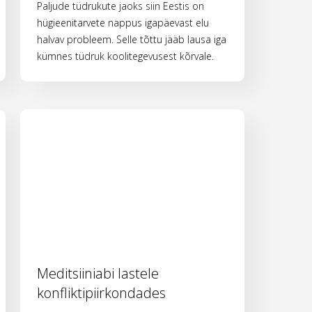
Paljude tüdrukute jaoks siin Eestis on
hügieenitarvete nappus igapäevast elu
halvav probleem. Selle tõttu jääb lausa iga
kümnes tüdruk koolitegevusest kõrvale.
Meditsiiniabi lastele
konfliktipiirkondades