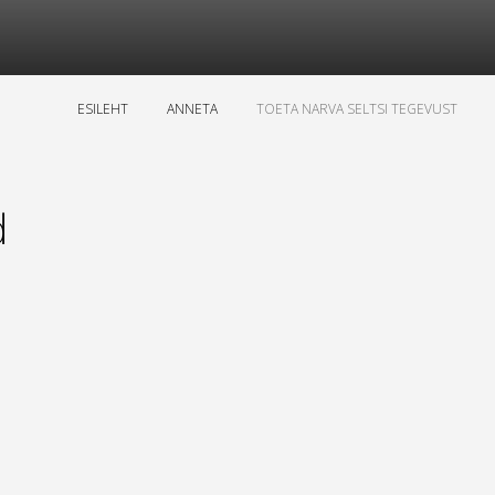
ESILEHT
ANNETA
TOETA NARVA SELTSI TEGEVUST
d