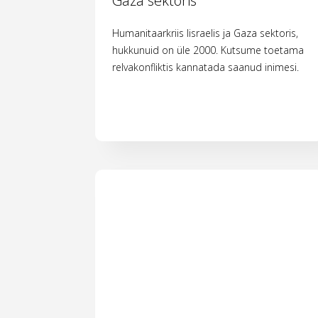
Gaza sektoris
Humanitaarkriis Iisraelis ja Gaza sektoris,
hukkunuid on üle 2000. Kutsume toetama
relvakonfliktis kannatada saanud inimesi.