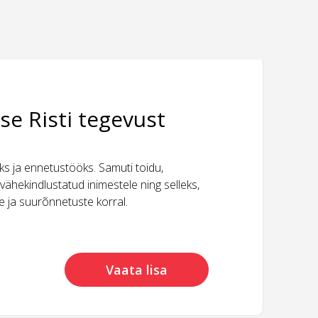
se Risti tegevust
 ja ennetustööks. Samuti toidu,
vähekindlustatud inimestele ning selleks,
ide ja suurõnnetuste korral.
Vaata lisa