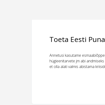
Toeta Eesti Puna
Annetusi kasutame esmaabiõppeks
hügieenitarvete jm abi andmiseks 
et olla alati valmis abistama kriis