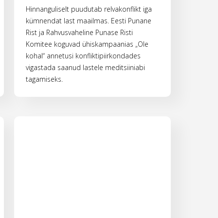
Hinnanguliselt puudutab relvakonflikt iga
kümnendat last maailmas. Eesti Punane
Rist ja Rahvusvaheline Punase Risti
Komitee koguvad ühiskampaanias „Ole
kohal“ annetusi konfliktipiirkondades
vigastada saanud lastele meditsiiniabi
tagamiseks.